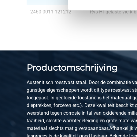
2460-0011-121212
Rvs Hf gelaste vierk 
2460-0011-151512
Rvs Hf gelaste vierk 
2460-0011-161612
Rvs Hf gelaste vierk 
2460-0011-202012
Rvs Hf gelaste vierk 
Productomschrijving
2460-0011-252512
Rvs Hf gelaste vierk 
Austenitisch roestvast staal. Door de combinatie v
2460-0011-303012
Rvs Hf gelaste vierk 
gunstige eigenschappen wordt dit type roestvast st
toegepast. In gegloeide toestand is het materiaal 
2460-0011-353512
Rvs Hf gelaste vierk 
dieptrekken, forceren etc.). Deze kwaliteit beschikt
weerstand tegen corrosie in tal van oxiderende mili
2460-0011-404012
Rvs Hf gelaste vierk 
taaiheid, slechte warmtegeleiding en grote mate van
materiaal slechts matig verspaanbaar.Afhankelijk v
2460-0011-454512
Rvs Hf gelaste vierk 
lasproces is de kwaliteit goed lasbaar. Bekende toe