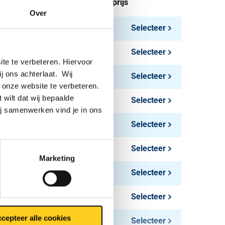
tuks gewicht in kg
Bruto prijs
Over
1,764
Selecteer
2,112
Selecteer
te te verbeteren. Hiervoor
ij ons achterlaat. Wij
2,718
Selecteer
 onze website te verbeteren.
 wilt dat wij bepaalde
2,88
Selecteer
ij samenwerken vind je in ons
3,678
Selecteer
4,608
Selecteer
Marketing
5,568
Selecteer
6,528
Selecteer
cepteer alle cookies
7,488
Selecteer