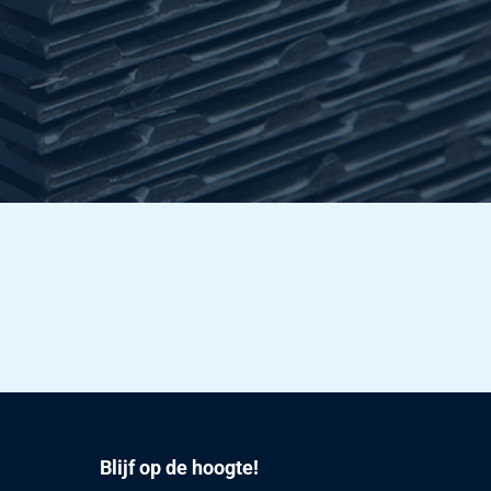
3,024
Selecteer
3,888
Selecteer
4,176
Selecteer
5,406
Selecteer
5,904
Selecteer
6,84
Selecteer
8,274
Selecteer
9,708
Selecteer
11,148
Selecteer
Blijf op de hoogte!