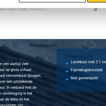
buis 1.4307 (304L) 12x12x1,2
buis 1.4307 (304L) 15x15x1,2
buis 1.4307 (304L) 16x16x1,2
buis 1.4307 (304L) 20x20x1,2
buis 1.4307 (304L) 25x25x1,2
Leverbaar met 3.1 cer
an een aantal zeer
buis 1.4307 (304L) 30x30x1,2
aal op grote schaal
Fabrieksgeborsteld
goed vervormbaar (buigen,
buis 1.4307 (304L) 35x35x1,2
Niet gestempeld
 over een uitstekende
eus. In verband met de
buis 1.4307 (304L) 40x40x1,2
 versteviging is het
an de dikte en het
buis 1.4307 (304L) 45x45x1,2
passingen zijn :