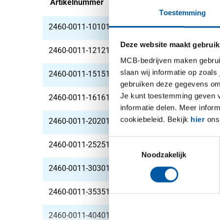
Artikelnummer
Omschrijving
Toestemming
2460-0011-10101
Rvs Hf gelaste vierk 
Deze website maakt gebruik
2460-0011-12121
Rvs Hf gelaste vierk 
MCB-bedrijven maken gebruik 
slaan wij informatie op zoals
2460-0011-15151
Rvs Hf gelaste vierk 
gebruiken deze gegevens om 
Je kunt toestemming geven voo
2460-0011-16161
Rvs Hf gelaste vierk 
informatie delen. Meer infor
cookiebeleid. Bekijk
hier
ons 
2460-0011-20201
Rvs Hf gelaste vierk 
Toestemmingsselectie
2460-0011-25251
Rvs Hf gelaste vierk 
Noodzakelijk
2460-0011-30301
Rvs Hf gelaste vierk 
2460-0011-35351
Rvs Hf gelaste vierk 
2460-0011-40401
Rvs Hf gelaste vierk 