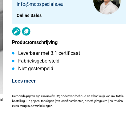
info@mcbspecials.eu
Online Sales
Productomschrijving
Leverbaar met 3.1 certificaat
Fabrieksgeborsteld
Niet gestempeld
Lees meer
Getoonde prijzen zijn exclusief BTW, onder voorbehoud en afhankelijk van uw totale
eid
bestelling. De prijzen, toeslagen (evt. certificaatkosten, orderbijdrage etc.) en totalen
ziet u terug in de winkelwagen.