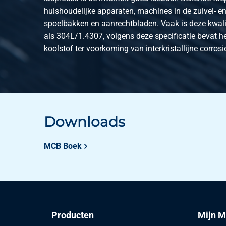
huishoudelijke apparaten, machines in de zuivel- en
2460-0011-121215
Rvs Hf gelaste vierk 
spoelbakken en aanrechtbladen. Vaak is deze kwalit
2460-0011-151515
Rvs Hf gelaste vierk 
als 304L/1.4307, volgens deze specificatie bevat h
koolstof ter voorkoming van interkristallijne corrosi
2460-0011-161615
Rvs Hf gelaste vierk 
2460-0011-202015
Rvs Hf gelaste vierk 
2460-0011-222215
Rvs Hf gelaste vierk 
Downloads
2460-0011-252515
Rvs Hf gelaste vierk 
MCB Boek
2460-0011-303015
Rvs Hf gelaste vierk 
2460-0011-353515
Rvs Hf gelaste vierk 
2460-0011-404015
Rvs Hf gelaste vierk 
Producten
Mijn M