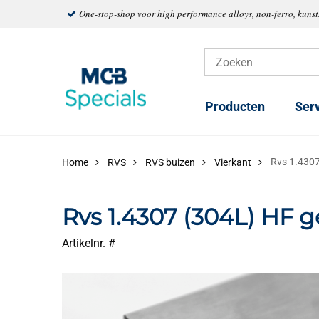
One-stop-shop voor high performance alloys, non-ferro, kuns
Producten
Ser
Rvs 1.4307
Home
RVS
RVS buizen
Vierkant
Rvs 1.4307 (304L) HF g
Artikelnr. #