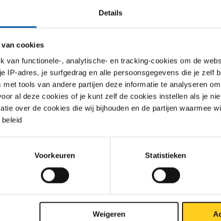
S
Details
buis 1.4307 (304L) 10x10x1
 van cookies
buis 1.4307 (304L) 12x12x1
van functionele-, analytische- en tracking-cookies om de websi
 je IP-adres, je surfgedrag en alle persoonsgegevens die je zelf b
buis 1.4307 (304L) 15x15x1
met tools van andere partijen deze informatie te analyseren om
r al deze cookies of je kunt zelf de cookies instellen als je niet
buis 1.4307 (304L) 16x16x1
matie over de cookies die wij bijhouden en de partijen waarmee w
beleid
buis 1.4307 (304L) 20x20x1
buis 1.4307 (304L) 25x25x1
Voorkeuren
Statistieken
buis 1.4307 (304L) 30x30x1
buis 1.4307 (304L) 35x35x1
Weigeren
Ac
buis 1.4307 (304L) 40x40x1