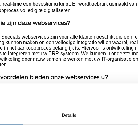
 real-time een bevestiging krijgt. Er wordt gebruik gemaakt va
opproces volledig te digitaliseren.
ie zijn deze webservices?
pecials webservices zijn voor alle klanten geschikt die een re
ng kunnen maken en een volledige integratie willen waarbij real
ie in het aankoopproces belangrijk is. Hiervoor is ontwikkeling 
s te integreren met uw ERP-systeem. We kunnen u ondersteun
wikkeling door nauw samen te werken met uw IT-organisatie e
ier.
voordelen bieden onze webservices u?
EDI-voordelen
le
kunt u ook: certificaten meebestellen, express 
wordt er rekening gehouden met leverdata voor uw situatie én he
 inzicht in:
datum per artikel
Details
elprijzen, rekening houdend met uw prijsafspraken
kingsprijzen, rekening houdend met uw prijsafspraken
kkingskosten