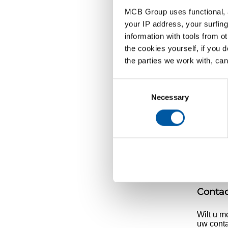
Certi
MCB Group uses functional, a
your IP address, your surfing
Verze
information with tools from o
Wat is
the cookies yourself, if you 
the parties we work with, can
Zoals oo
richten 
Consent
Uniek
Selection
Necessary
ISO s
Een E
Conta
Wilt u m
uw conta