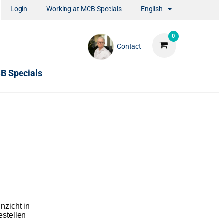
Login
Working at MCB Specials
English
0
Contact
B Specials
nzicht in
estellen