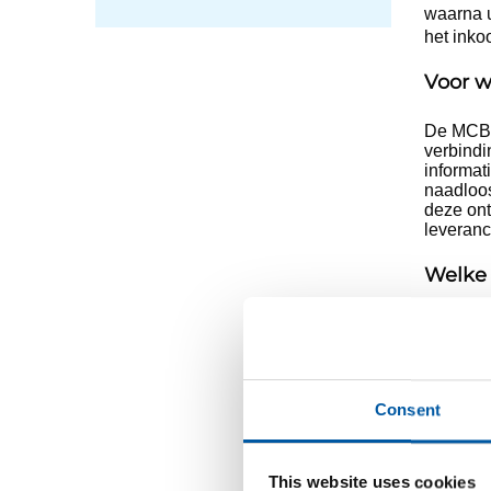
waarna u
het inko
Voor w
De MCB S
verbindi
informat
naadloo
deze ont
leveranc
Welke 
Naast al
kiezen, 
real-time
Lever
Consent
Artik
Bewer
This website uses cookies
Verpa