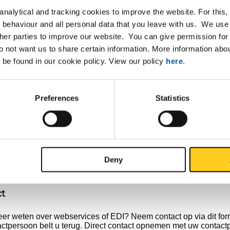
ficaatkosten
nalytical and tracking cookies to improve the website. For this
 behaviour and all personal data that you leave with us. We use 
ndkosten
ther parties to improve our website. You can give permission for 
 er nodig om van de webservices gebruik te mak
do not want us to share certain information. More information ab
 be found in our cookie policy. View our policy
here
.
k bij EDI het geval is, is het belangrijk om de onderstaande zak
om digitaal met ons te ondernemen:
e artikelnummers en de relatie naar MCB Specials artikelnumm
Preferences
Statistics
tandaard besteleenheden en verpakkingseenheden
DI-connectie voor het verwerken van de pakbon en factuur
Deny
ct
eer weten over webservices of EDI? Neem contact op via dit for
ctpersoon belt u terug. Direct contact opnemen met uw contac