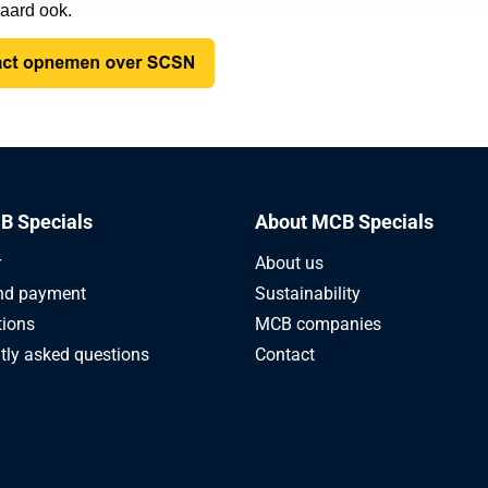
raard ook.
B Specials
About MCB Specials
r
About us
nd payment
Sustainability
tions
MCB companies
tly asked questions
Contact