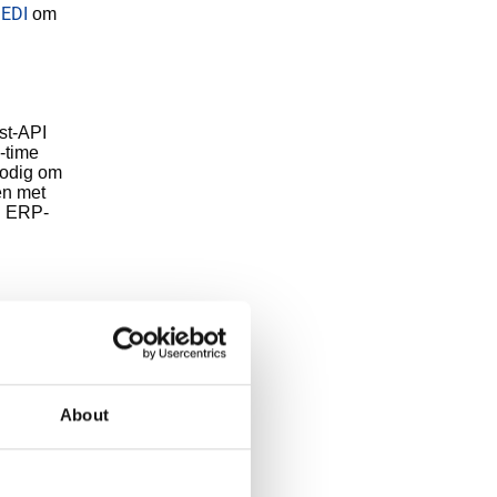
EDI
n
om
st-API
-time
nodig om
en met
n ERP-
delivery
eft u
About