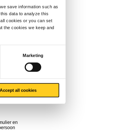
, we save information such as
this data to analyze this
all cookies or you can set
en
out the cookies we keep and
en in te
ers
Marketing
Accept all cookies
mulier en
tpersoon