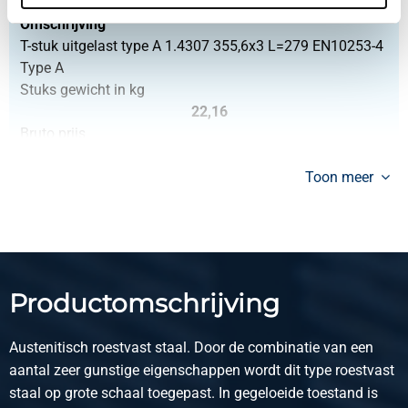
2430-0123-35563
Omschrijving
T-stuk uitgelast type A 1.4307 355,6x3 L=279 EN10253-4
Type A
Stuks gewicht in kg
22,16
Bruto prijs
Selecteer
Toon meer
Artikelnummer
2430-0123-40643
Omschrijving
T-stuk uitgelast type A 1.4307 406,4x3 EN10253-4 Type A
Stuks gewicht in kg
Productomschrijving
27,92
Bruto prijs
Austenitisch roestvast staal. Door de combinatie van een
Selecteer
aantal zeer gunstige eigenschappen wordt dit type roestvast
staal op grote schaal toegepast. In gegeloeide toestand is