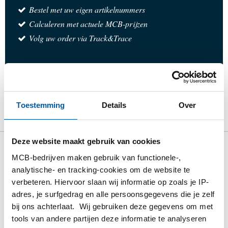
Bestel met uw eigen artikelnummers
Calculeren met actuele MCB-prijzen
Volg uw order via Track&Trace
Product
Product omschrijving
Bruto prijslijst
Toestemming
Details
Over
Downloads
Specificaties
Deze website maakt gebruik van cookies
Bruto prijslijst: Rvs uitgelast T-
MCB-bedrijven maken gebruik van functionele-,
analytische- en tracking-cookies om de website te
stuk 1.4307 type A
verbeteren. Hiervoor slaan wij informatie op zoals je IP-
adres, je surfgedrag en alle persoonsgegevens die je zelf
Prijzen in Euro per: 0 Stuks
bij ons achterlaat. Wij gebruiken deze gegevens om met
tools van andere partijen deze informatie te analyseren