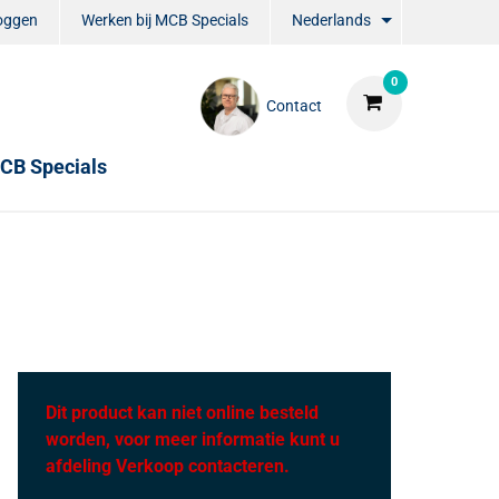
loggen
Werken bij MCB Specials
Nederlands
0
Contact
CB Specials
Dit product kan niet online besteld
worden, voor meer informatie kunt u
afdeling Verkoop contacteren.