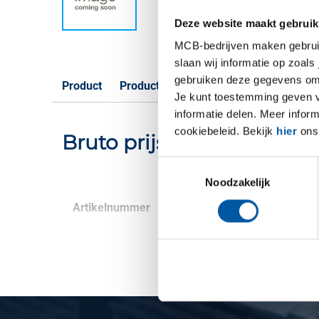
Deze website maakt gebruik
MCB-bedrijven maken gebruik 
slaan wij informatie op zoals
gebruiken deze gegevens om 
Product
Product omschrijving
Bruto prijslijst
Je kunt toestemming geven voo
informatie delen. Meer infor
cookiebeleid. Bekijk
hier
ons 
Bruto prijslijst: Rvs voor
Toestemmingsselectie
Noodzakelijk
Artikelnummer
Omschrijving