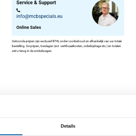
Service & Support
info@mcbspecials.eu
Online Sales
Getoonde prijzen zijn exclusief BTW, onder voorbehoud en afhankelijk van uw totale
bestelling. De prijzen, toeslagen (evt. certificaatkosten, orderbijdrage etc.) en totalen
ziet u terug in de winkelwagen.
eid
Details