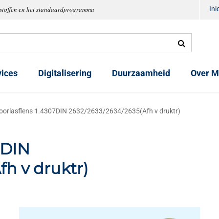
tstoffen en het standaardprogramma
In
vices
Digitalisering
Duurzaamheid
Over M
oorlasflens 1.4307DIN 2632/2633/2634/2635(Afh v druktr)
7DIN
fh v druktr)