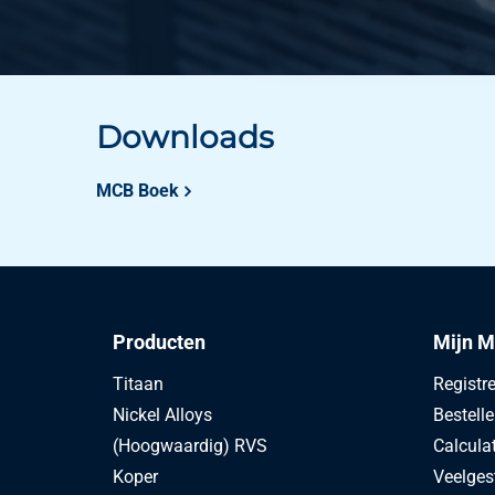
Downloads
MCB Boek
Producten
Mijn M
Titaan
Registr
Nickel Alloys
Bestell
(Hoogwaardig) RVS
Calcula
Koper
Veelges