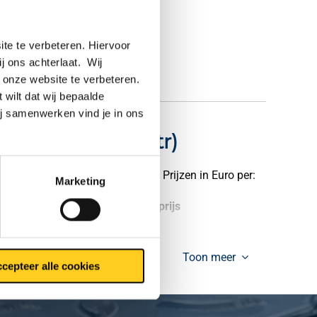
te te verbeteren. Hiervoor
ij ons achterlaat. Wij
 onze website te verbeteren.
 wilt dat wij bepaalde
ij samenwerken vind je in ons
/2635(Afh v druktr)
Prijzen in Euro per:
Marketing
tuks gewicht in kg
Bruto prijs
Toon meer
cepteer alle cookies