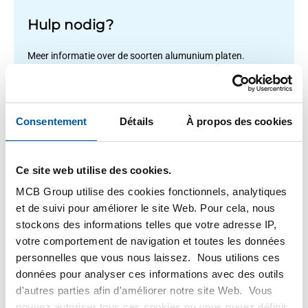
Hulp nodig?
Meer informatie over de soorten alumunium platen.
Lees meer
Consentement
Détails
À propos des cookies
1
-
1
de
1
Vous
1
Ce site web utilise des cookies.
êtes
MCB Group utilise des cookies fonctionnels, analytiques
sur
Filteren
et de suivi pour améliorer le site Web. Pour cela, nous
la
stockons des informations telles que votre adresse IP,
page
votre comportement de navigation et toutes les données
personnelles que vous nous laissez. Nous utilions ces
données pour analyser ces informations avec des outils
d'autres parties afin d'améliorer notre site Web. Vous
pouvez autoriser tous ces cookies ou vous puvez définir