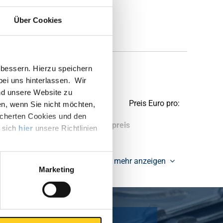
Über Cookies
bessern. Hierzu speichern
 bei uns hinterlassen. Wir
nd unsere Website zu
Preis Euro pro:
en, wenn Sie nicht möchten,
icherten Cookies und den
tück pro KG
Bruttopreis
e sich
hier
unsere Richtlinien
mehr anzeigen
Marketing