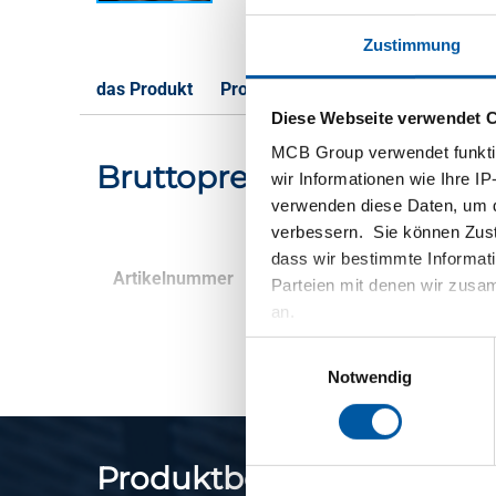
Zustimmung
das Produkt
Produktbeschreibung
Bruttoprei
Diese Webseite verwendet 
MCB Group verwendet funktio
Bruttopreisliste: Unlegier
wir Informationen wie Ihre IP
verwenden diese Daten, um d
verbessern. Sie können Zusti
dass wir bestimmte Informat
Artikelnummer
Beschreibung
Parteien mit denen wir zusam
an.
Einwilligungsauswahl
Notwendig
Produktbeschreibung