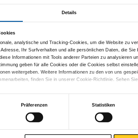
Details
sliste
Downloads
Spezifikationen
Cookies
nale, analytische und Tracking-Cookies, um die Website zu ver
ter Baustahl C45 Vierkant
-Adresse, Ihr Surfverhalten und alle persönlichen Daten, die Sie
iese Informationen mit Tools anderer Parteien zu analysieren u
mmung geben für alle Cookies oder die Cookies selbst einstell
ionen weitergeben. Weitere Informationen zu den von uns gespe
S
menarbeiten, finden Sie in unserer Cookie-Richtlinie. Sehen Si
Präferenzen
Statistiken