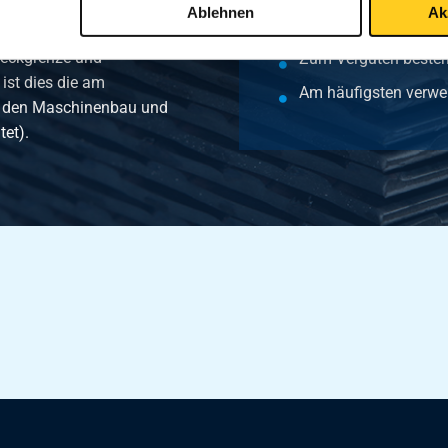
Ablehnen
Ak
Anwendungsgebiet: 
um Vergüten geeignet.
reckgrenze und
Zum Vergüten besten
ist dies die am
Am häufigsten verwe
für den Maschinenbau und
tet).