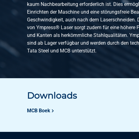
3300-0128-251255
Wgw gebeizte Bleche 
kaum Nachbearbeitung erforderlich ist. Dies ermögl
Einrichten der Maschine und eine störungsfreie Bea
Geschwindigkeit, auch nach dem Laserschneiden. D
3300-0128-3155
Wgw gebeizte Bleche 
von Ympress® Laser sorgt zudem für eine höhere P
und Kanten als herkömmliche Stahlqualitäten. Ym
sind ab Lager verfügbar und werden durch den tec
3300-0128-425
Wgw gebeizte Bleche 
Tata Steel und MCB unterstützt.
3300-0128-216
Wgw gebeizte Bleche 
3300-0128-251256
Wgw gebeizte Bleche 
Downloads
3300-0128-3156
Wgw gebeizte Bleche 
MCB Boek
3300-0128-426
Wgw gebeizte Bleche 