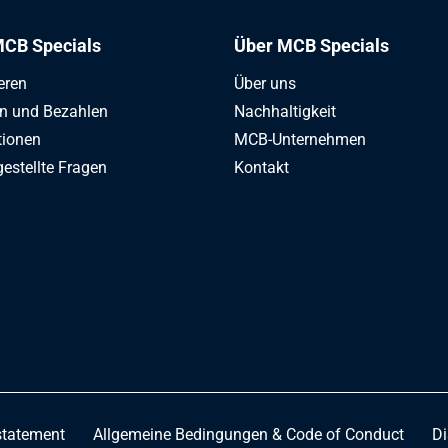
Ympress 250 C 2500x1250x8 Laser gefettet
CB Specials
Über MCB Specials
eren
Über uns
Ympress 250 C 3000x1500x8 Laser gefettet
en und Bezahlen
Nachhaltigkeit
tionen
MCB-Unternehmen
gestellte Fragen
Kontakt
Ympress 250 C 4000x2000x8 Laser gefettet
 Ympress 250 C 2500x1250x10 Laser gefettet
 Ympress 250 C 3000x1500x10 Laser gefettet
 Ympress 250 C 2500x1250x12 Laser gefettet
statement
Allgemeine Bedingungen & Code of Conduct
Di