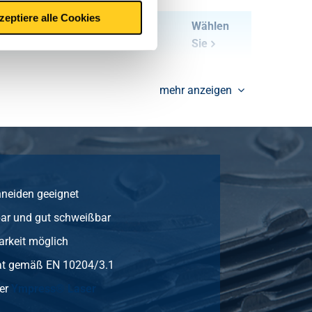
zeptiere alle Cookies
192,00
Wählen
Sie
64,00
Wählen
mehr anzeigen
Sie
100,00
Wählen
Sie
144,00
Wählen
Sie
hneiden geeignet
ar und gut schweißbar
256,00
Wählen
Sie
arkeit möglich
ikat gemäß EN 10204/3.1
80,00
Wählen
Sie
er
Ympress® Laser