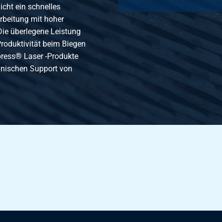
Ympress 250 C 2500x1250x5 Laser gefettet
icht ein schnelles
rbeitung mit hoher
ie überlegene Leistung
Ympress 250 C 3000x1500x5 Laser gefettet
roduktivität beim Biegen
press® Laser -Produkte
hnischen Support von
Ympress 250 C 4000x2000x5 Laser gefettet
Ympress 250 C 2000x1000x6 Laser gefettet
Ympress 250 C 2500x1250x6 Laser gefettet
Ympress 250 C 3000x1500x6 Laser gefettet
Ympress 250 C 4000x2000x6 Laser gefettet