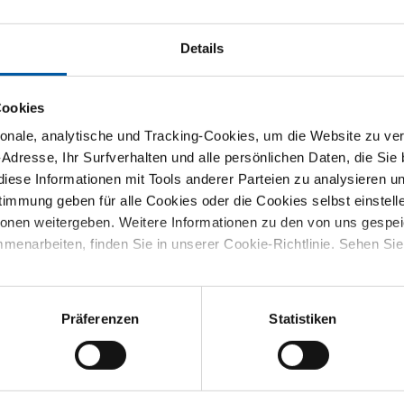
S
Details
Ympress 250 C 2000x1000x2 Laser gefettet
Cookies
Ympress 250 C 2500x1250x2 Laser gefettet
nale, analytische und Tracking-Cookies, um die Website zu ver
-Adresse, Ihr Surfverhalten und alle persönlichen Daten, die Sie
iese Informationen mit Tools anderer Parteien zu analysieren u
Ympress 250 C 3000x1500x2 Laser gefettet
mmung geben für alle Cookies oder die Cookies selbst einstell
ionen weitergeben. Weitere Informationen zu den von uns gespe
menarbeiten, finden Sie in unserer Cookie-Richtlinie. Sehen Si
Ympress 250 C 2000x1000x3 Laser gefettet
Ympress 250 C 2500x1250x3 Laser gefettet
Präferenzen
Statistiken
Ympress 250 C 3000x1500x3 Laser gefettet