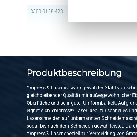
3300-0128-423
Wgw gebeizte Bleche 
3300-0128-214
Wgw gebeizte Bleche 
3300-0128-251254
Wgw gebeizte Bleche 
Produktbeschreibung
3300-0128-3154
Wgw gebeizte Bleche 
Ympress® Laser ist warmgewalzter Stahl von sehr
gleichbleibender Qualität mit außergewöhnlicher Eb
3300-0128-424
Wgw gebeizte Bleche 
Oberfläche und sehr guter Umformbarkeit. Aufgrun
eignet sich Ympress® Laser ideal für schnelles und 
3300-0128-215
Wgw gebeizte Bleche 
Laserschneiden auf unbemannten Schneidemaschine
sogar bis nach dem Schneiden gewährleistet. Darü
Ympress® Laser speziell zur Vermeidung von Grate