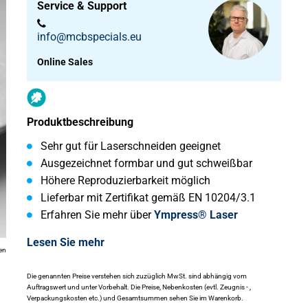
Service & Support
info@mcbspecials.eu
Online Sales
Produktbeschreibung
Sehr gut für Laserschneiden geeignet
Ausgezeichnet formbar und gut schweißbar
Höhere Reproduzierbarkeit möglich
Lieferbar mit Zertifikat gemäß EN 10204/3.1
Erfahren Sie mehr über
Ympress® Laser
Lesen Sie mehr
en
Die genannten Preise verstehen sich zuzüglich MwSt. sind abhängig vom
Auftragswert und unter Vorbehalt. Die Preise, Nebenkosten (evtl. Zeugnis - ,
Verpackungskosten etc.) und Gesamtsummen sehen Sie im Warenkorb.