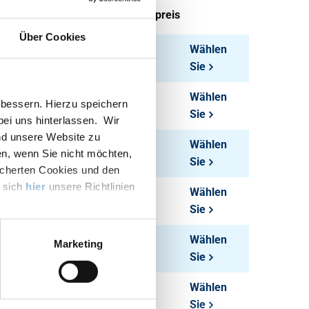
tück pro KG
Bruttopreis
Über Cookies
32,00
Wählen
Sie
50,00
Wählen
bessern. Hierzu speichern
Sie
 bei uns hinterlassen. Wir
nd unsere Website zu
72,00
Wählen
en, wenn Sie nicht möchten,
Sie
icherten Cookies und den
e sich
hier
unsere Richtlinien
48,00
Wählen
Sie
75,00
Wählen
Marketing
Sie
108,00
Wählen
Sie