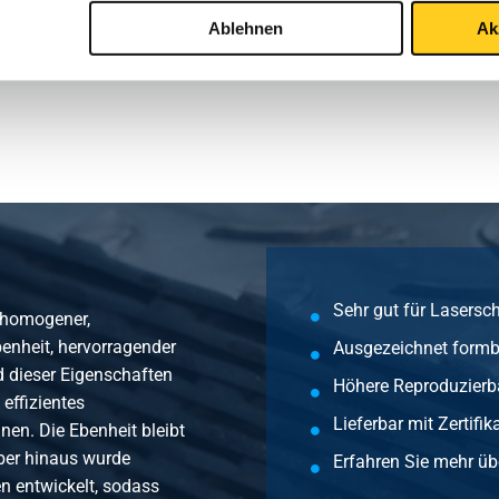
Ablehnen
Ak
Ympress 250 C 4000x2000x3 Laser gefettet
Ympress 250 C 2000x1000x4 Laser gefettet
Ympress 250 C 2500x1250x4 Laser gefettet
Ympress 250 C 3000x1500x4 Laser gefettet
Sehr gut für Lasersc
 homogener,
enheit, hervorragender
Ausgezeichnet formb
Ympress 250 C 4000x2000x4 Laser gefettet
d dieser Eigenschaften
Höhere Reproduzierb
effizientes
Lieferbar mit Zertif
Ympress 250 C 2000x1000x5 Laser gefettet
n. Die Ebenheit bleibt
ber hinaus wurde
Erfahren Sie mehr üb
n entwickelt, sodass