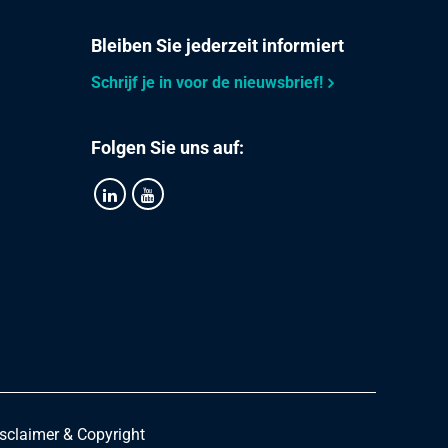
200,00
Wählen
Bleiben Sie jederzeit informiert
Sie
Schrijf je in voor de nieuwsbrief!
288,00
Wählen
Sie
Folgen Sie uns auf:
512,00
Wählen
Sie
250,00
Wählen
Sie
360,00
Wählen
Sie
300,00
Wählen
Sie
sclaimer & Copyright