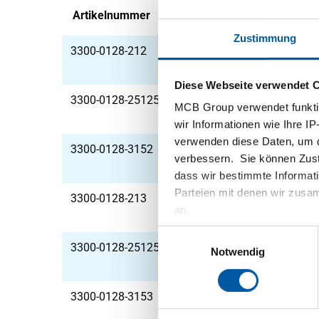
Artikelnummer
Beschreibung
Zustimmung
3300-0128-212
Wgw gebeizte Bleche 
Diese Webseite verwendet 
3300-0128-251252
Wgw gebeizte Bleche 
MCB Group verwendet funktio
wir Informationen wie Ihre IP
verwenden diese Daten, um d
3300-0128-3152
Wgw gebeizte Bleche 
verbessern. Sie können Zusti
dass wir bestimmte Informat
Parteien mit denen wir zusam
3300-0128-213
Wgw gebeizte Bleche 
an.
Einwilligungsauswahl
3300-0128-251253
Wgw gebeizte Bleche 
Notwendig
3300-0128-3153
Wgw gebeizte Bleche 