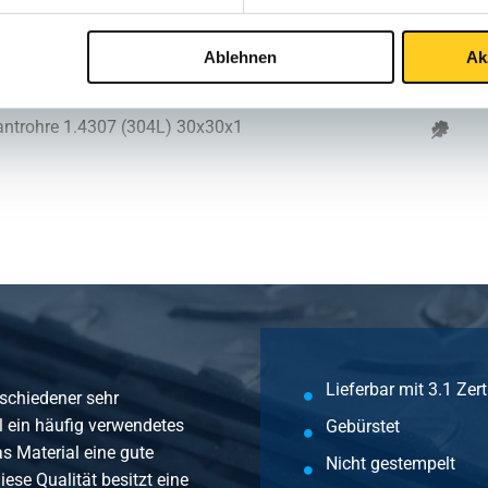
antrohre 1.4307 (304L) 25x25x1
Ablehnen
Ak
antrohre 1.4307 (304L) 30x30x1
antrohre 1.4307 (304L) 35x35x1
antrohre 1.4307 (304L) 40x40x1
antrohre 1.4307 (304L) 12x12x1,2
Lieferbar mit 3.1 Zert
rschiedener sehr
l ein häufig verwendetes
Gebürstet
antrohre 1.4307 (304L) 15x15x1,2
as Material eine gute
Nicht gestempelt
iese Qualität besitzt eine