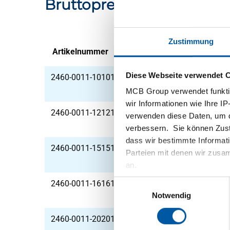
Bruttopreisliste: Rostfrei
Zustimmung
Artikelnummer
Beschreibung
Diese Webseite verwendet 
2460-0011-10101
Hf geschweißte Vierk
MCB Group verwendet funktio
wir Informationen wie Ihre IP
2460-0011-12121
Hf geschweißte Vierk
verwenden diese Daten, um d
verbessern. Sie können Zusti
dass wir bestimmte Informat
2460-0011-15151
Hf geschweißte Vierk
Parteien mit denen wir zusam
an.
Einwilligungsauswahl
2460-0011-16161
Hf geschweißte Vierk
Notwendig
2460-0011-20201
Hf geschweißte Vierk