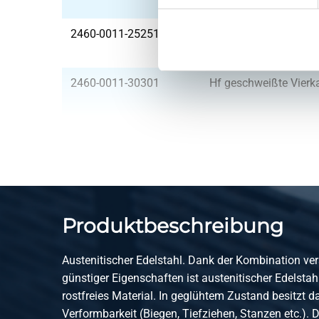
2460-0011-25251
Hf geschweißte Vierk
2460-0011-30301
Hf geschweißte Vierk
2460-0011-35351
Hf geschweißte Vierk
2460-0011-40401
Hf geschweißte Vierk
Produktbeschreibung
2460-0011-121212
Hf geschweißte Vierk
Austenitischer Edelstahl. Dank der Kombination ve
günstiger Eigenschaften ist austenitischer Edelstah
2460-0011-151512
Hf geschweißte Vierk
rostfreies Material. In geglühtem Zustand besitzt d
Verformbarkeit (Biegen, Tiefziehen, Stanzen etc.). D