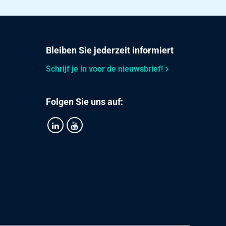
Sie
3,024
Wählen
Sie
Bleiben Sie jederzeit informiert
3,888
Wählen
Schrijf je in voor de nieuwsbrief!
Sie
4,176
Wählen
Folgen Sie uns auf:
Sie
5,406
Wählen
Sie
5,904
Wählen
Sie
6,84
Wählen
Sie