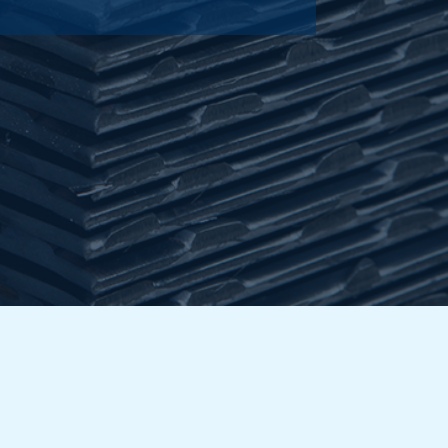
3,41
Wählen
Sie
4,374
Wählen
Sie
5,526
Wählen
Sie
6,672
Wählen
Sie
7,824
Wählen
Sie
8,97
Wählen
Sie
10,091
Wählen