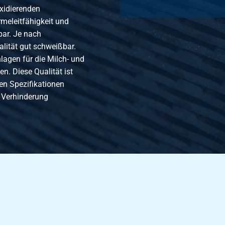
antrohre 1.4307 (304L) 16x16x1,2
oxidierenden
meleitfähigkeit und
bar. Je nach
antrohre 1.4307 (304L) 20x20x1,2
lität gut schweißbar.
agen für die Milch- und
n. Diese Qualität ist
antrohre 1.4307 (304L) 25x25x1,2
sen Spezifikationen
r Verhinderung
antrohre 1.4307 (304L) 30x30x1,2
antrohre 1.4307 (304L) 35x35x1,2
antrohre 1.4307 (304L) 40x40x1,2
antrohre 1.4307 (304L) 45x45x1,2