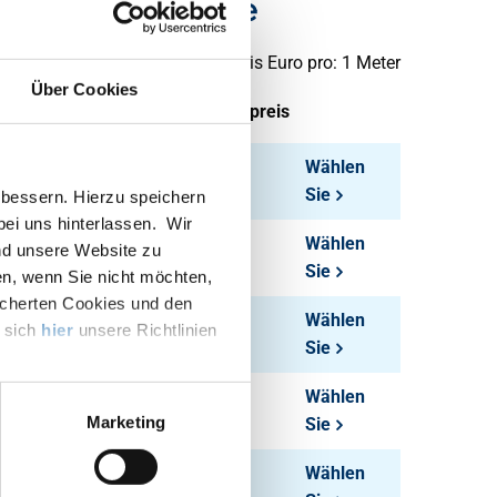
ßte Vierkantrohre
Preis Euro pro: 1 Meter
Über Cookies
tück pro KG
Bruttopreis
1,764
Wählen
Sie
bessern. Hierzu speichern
 bei uns hinterlassen. Wir
2,112
Wählen
nd unsere Website zu
Sie
en, wenn Sie nicht möchten,
icherten Cookies und den
2,718
Wählen
e sich
hier
unsere Richtlinien
Sie
2,88
Wählen
Marketing
Sie
3,678
Wählen