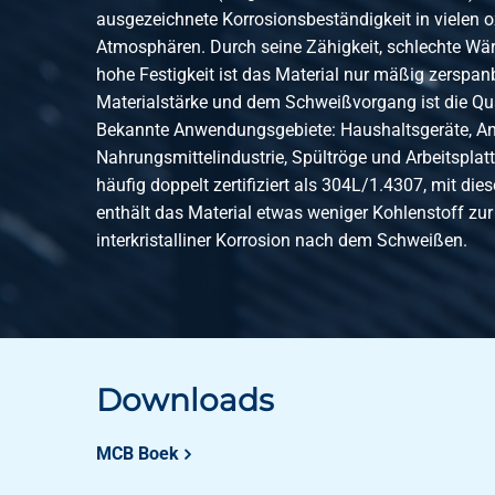
2460-0011-161612
Hf geschweißte Vierk
ausgezeichnete Korrosionsbeständigkeit in vielen 
Atmosphären. Durch seine Zähigkeit, schlechte Wär
hohe Festigkeit ist das Material nur mäßig zerspan
2460-0011-202012
Hf geschweißte Vierk
Materialstärke und dem Schweißvorgang ist die Qua
Bekannte Anwendungsgebiete: Haushaltsgeräte, Anl
Nahrungsmittelindustrie, Spültröge und Arbeitsplatte
2460-0011-252512
Hf geschweißte Vierk
häufig doppelt zertifiziert als 304L/1.4307, mit die
enthält das Material etwas weniger Kohlenstoff zu
interkristalliner Korrosion nach dem Schweißen.
2460-0011-303012
Hf geschweißte Vierk
2460-0011-353512
Hf geschweißte Vierk
Downloads
2460-0011-404012
Hf geschweißte Vierk
MCB Boek
2460-0011-454512
Hf geschweißte Vierk