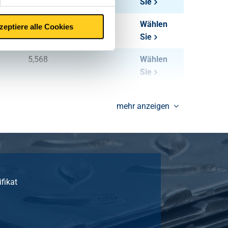
Sie
4,608
Wählen
zeptiere alle Cookies
Sie
5,568
Wählen
Sie
6,528
Wählen
mehr anzeigen
Sie
7,488
Wählen
Sie
2,488
Wählen
Sie
ifikat
3,179
Wählen
Sie