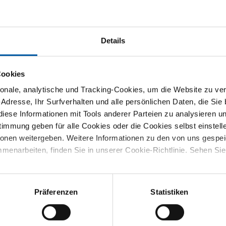
 Stahl 1.4307 (304L) HF geschwei
Details
S
Cookies
antrohre 1.4307 (304L) 10x10x1
nale, analytische und Tracking-Cookies, um die Website zu ver
-Adresse, Ihr Surfverhalten und alle persönlichen Daten, die Sie
antrohre 1.4307 (304L) 12x12x1
iese Informationen mit Tools anderer Parteien zu analysieren u
mmung geben für alle Cookies oder die Cookies selbst einstell
ionen weitergeben. Weitere Informationen zu den von uns gespe
antrohre 1.4307 (304L) 15x15x1
menarbeiten, finden Sie in unserer Cookie-Richtlinie. Sehen Si
antrohre 1.4307 (304L) 16x16x1
Präferenzen
Statistiken
antrohre 1.4307 (304L) 20x20x1