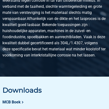
weerstand tegen corrosie in tal van oxiderende milieus. In
verband met de taaiheid, slechte warmtegeleiding en grote
Stück pro KG
mate van versteviging is het materiaal slechts matig
Bruttopreis
verspaanbaar.Afhankelijk van de dikte en het lasproces is de
Wählen Sie
kwaliteit goed lasbaar. Bekende toepassingen zijn :
huishoudelijke apparaten, machines in de zuivel- en
Artikelnummer
foodindustrie, spoelbakken en aanrechtbladen. Vaak is deze
2450-0132-305
kwaliteit dubbel gecertificeerd als 304L/1.4307, volgens
Beschreibung
deze specificatie bevat het materiaal wat minder koolstof ter
Rf St 1.4571(316Ti)aus Spaltb Flach 30x5
voorkoming van interkristallijne corrosie na het lassen.
Stück pro KG
Bruttopreis
Wählen Sie
Artikelnummer
Downloads
2450-0132-405
Beschreibung
MCB Boek
Rf St 1.4571(316Ti)aus Spaltb Flach 40x5