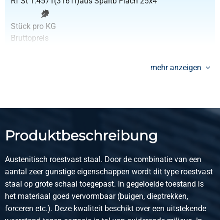
Rf St 1.4571(316Ti)aus Spaltb Flach 25x4
Stück pro KG
Bruttopreis
Wählen Sie
mehr anzeigen
Artikelnummer
2450-0132-205
Beschreibung
Rf St 1.4571(316Ti)aus Spaltb Flach 20x5
Produktbeschreibung
Stück pro KG
Bruttopreis
Wählen Sie
Austenitisch roestvast staal. Door de combinatie van een
aantal zeer gunstige eigenschappen wordt dit type roestvast
Artikelnummer
staal op grote schaal toegepast. In gegeloeide toestand is
2450-0132-255
het materiaal goed vervormbaar (buigen, dieptrekken,
Beschreibung
forceren etc.). Deze kwaliteit beschikt over een uitstekende
Rf St 1.4571(316Ti)aus Spaltb Flach 25x5