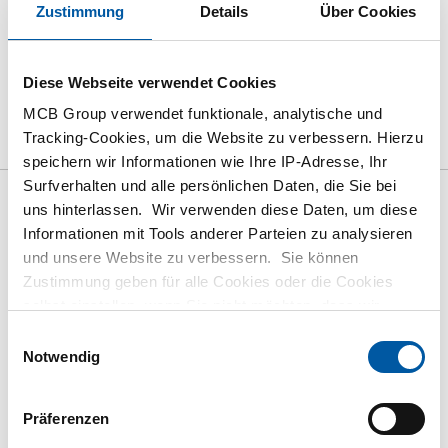
Zustimmung
Details
Über Cookies
Diese Webseite verwendet Cookies
das Produkt
Produktbeschreibung
Bruttopreisliste
MCB Group verwendet funktionale, analytische und
Tracking-Cookies, um die Website zu verbessern. Hierzu
Downloads
Spezifikationen
speichern wir Informationen wie Ihre IP-Adresse, Ihr
Surfverhalten und alle persönlichen Daten, die Sie bei
uns hinterlassen. Wir verwenden diese Daten, um diese
Bruttopreisliste: Rostfrei Stahl
Informationen mit Tools anderer Parteien zu analysieren
1.4571 (316Ti) flach aus
und unsere Website zu verbessern. Sie können
Spaltband
Zustimmung geben für alle Cookies oder die Cookies
selbst einstellen, wenn Sie nicht möchten, dass wir
bestimmte Informationen weitergeben. Weitere
Einwilligungsauswahl
Preis Euro pro: 0
Informationen zu den von uns gespeicherten Cookies und
Notwendig
den Parteien mit denen wir zusammenarbeiten, finden
Artikelnummer
Sie in unserer Cookie-Richtlinie. Sehen Sie sich
hier
2450-0132-303
Präferenzen
unsere Richtlinien an.
Beschreibung