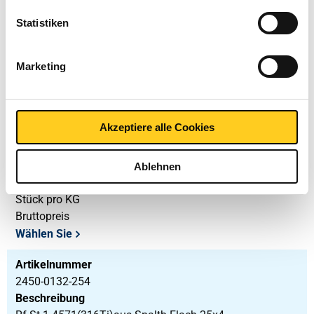
Rf St 1.4571(316Ti)aus Spaltb Flach 30x3
Statistiken
Stück pro KG
Bruttopreis
Marketing
Wählen Sie
Artikelnummer
Akzeptiere alle Cookies
2450-0132-403
Beschreibung
Rf St 1.4571(316Ti)aus Spaltb Flach 40x3
Ablehnen
Stück pro KG
Bruttopreis
Wählen Sie
Artikelnummer
2450-0132-254
Beschreibung