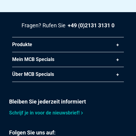
Stück pro KG
Bruttopreis
Wählen Sie
Fragen? Rufen Sie
+49 (0)2131 3131 0
Artikelnummer
2450-0132-1006
Produkte
Beschreibung
Rf St 1.4571(316Ti)aus Spaltb Flach 100x6
Mein MCB Specials
Stück pro KG
Über MCB Specials
Bruttopreis
Wählen Sie
Bleiben Sie jederzeit informiert
Artikelnummer
2450-0132-308
Schrijf je in voor de nieuwsbrief!
Beschreibung
Rf St 1.4571(316Ti)aus Spaltb Flach 30x8
Folgen Sie uns auf: