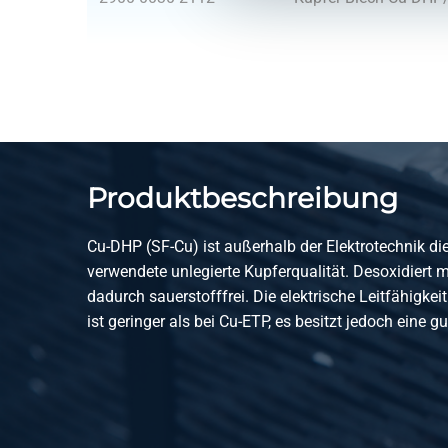
2900-0030-2115
Kupfer Blech Cu-DHP
2900-0030-212
Kupfer Blech Cu-DHP
Produktbeschreibung
2900-0030-251252
Kupfer Blech Cu-DHP
Cu-DHP (SF-Cu) ist außerhalb der Elektrotechnik di
verwendete unlegierte Kupferqualität. Desoxidiert 
2900-0030-2125
Kupfer Blech Cu-DHP
dadurch sauerstofffrei. Die elektrische Leitfähigke
ist geringer als bei Cu-ETP, es besitzt jedoch eine 
2900-0030-213
Kupfer Blech Cu-DHP
2900-0030-214
Kupfer Blech Cu-DHP