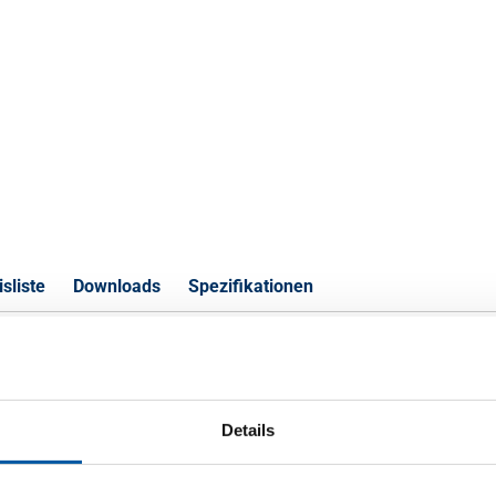
sliste
Downloads
Spezifikationen
blech/Band Cu-DHP/R240 halbhar
Details
S