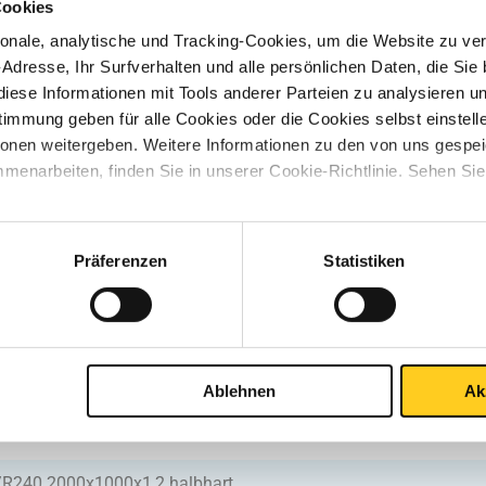
Cookies
/R240 2000x1000x0,5 halbhart
nale, analytische und Tracking-Cookies, um die Website zu ver
-Adresse, Ihr Surfverhalten und alle persönlichen Daten, die Sie
iese Informationen mit Tools anderer Parteien zu analysieren u
/R240 2000x1000x0,6 halbhart
mmung geben für alle Cookies oder die Cookies selbst einstell
ionen weitergeben. Weitere Informationen zu den von uns gespe
menarbeiten, finden Sie in unserer Cookie-Richtlinie. Sehen Si
/R240 2000x1000x0,7 halbhart
/R240 2000x1000x0,8 halbhart
Präferenzen
Statistiken
/R240 2000x1000x1 halbhart
Ablehnen
Ak
/R240 2500x1250x1 halbhart
/R240 2000x1000x1,2 halbhart