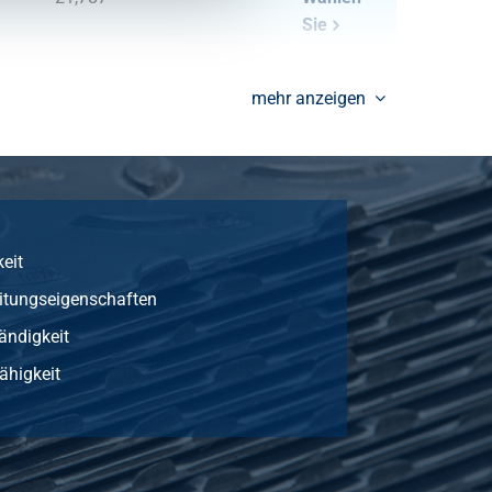
Sie
27,234
Wählen
mehr anzeigen
Sie
36,312
Wählen
Sie
56,738
Wählen
Sie
eit
eitungseigenschaften
45,39
Wählen
Sie
ändigkeit
fähigkeit
54,468
Wählen
Sie
72,624
Wählen
Sie