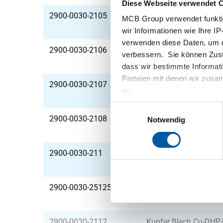
Diese Webseite verwendet 
2900-0030-2105
Kupfer Blech Cu-DHP
MCB Group verwendet funktio
wir Informationen wie Ihre IP
verwenden diese Daten, um d
2900-0030-2106
Kupfer Blech Cu-DHP
verbessern. Sie können Zusti
dass wir bestimmte Informat
Parteien mit denen wir zusam
2900-0030-2107
Kupfer Blech Cu-DHP
an.
Einwilligungsauswahl
2900-0030-2108
Kupfer Blech Cu-DHP
Notwendig
2900-0030-211
Kupfer Blech Cu-DHP
2900-0030-251251
Kupfer Blech Cu-DHP
2900-0030-2112
Kupfer Blech Cu-DHP