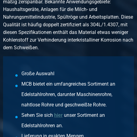
mäßig zerspanbar. Bekannte Anwendungsgebiete:
Stück pro KG
Haushaltsgeräte, Anlagen für die Milch- und
1,07
Nahrungsmittelindustrie, Spültröge und Arbeitsplatten. Diese
Bruttopreis
Qualität ist häufig doppelt zertifiziert als 304L/1.4307, mit
Wählen Sie
diesen Spezifikationen enthält das Material etwas weniger
Kohlenstoff zur Verhinderung interkristalliner Korrosion nach
Artikelnummer
dem Schweißen.
2430-0130-11437612
Beschreibung
Konzentrisches Reduzier geschweißt 1.4307 L=3(D-d)con
114,3x76,1x2
Große Auswahl
Stück pro KG
MCB bietet ein umfangreiches Sortiment an
0,56
Bruttopreis
Edelstahlrohren, darunter Maschinenrohre,
Wählen Sie
nahtlose Rohre und geschweißte Rohre.
Artikelnummer
Sehen Sie sich
hier
unser Sortiment an
2430-0130-11437613
Edelstahlrohren an.
Beschreibung
Lieferung in exakten Mengen.
Konzentrisches Reduzier geschweißt 1.4307 L=3(D-d)con