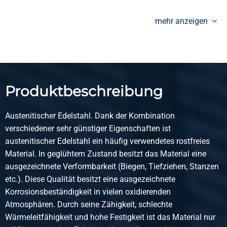
0,27
Bruttopreis
mehr anzeigen
Wählen Sie
Artikelnummer
2430-0130-11436032
Beschreibung
Produktbeschreibung
Konzentrisches Reduzier geschweißt 1.4307 L=3(D-d)con
114,3x60,3 x2
Austenitischer Edelstahl. Dank der Kombination
Stück pro KG
verschiedener sehr günstiger Eigenschaften ist
0,71
austenitischer Edelstahl ein häufig verwendetes rostfreies
Bruttopreis
Material. In geglühtem Zustand besitzt das Material eine
Wählen Sie
ausgezeichnete Verformbarkeit (Biegen, Tiefziehen, Stanzen
Artikelnummer
etc.). Diese Qualität besitzt eine ausgezeichnete
2430-0130-11436033
Korrosionsbeständigkeit in vielen oxidierenden
Beschreibung
Atmosphären. Durch seine Zähigkeit, schlechte
Konzentrisches Reduzier geschweißt 1.4307 L=3(D-d)conc
Wärmeleitfähigkeit und hohe Festigkeit ist das Material nur
114,3x60,3 x3