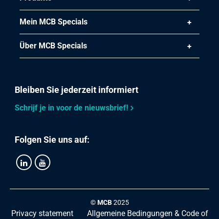
Konzentrisches Reduzier geschweißt 1.4307 L=3(D-d)con
Mein MCB Specials
114,3x88,9 x3
Stück pro KG
Über MCB Specials
0,58
Bruttopreis
Wählen Sie
Bleiben Sie jederzeit informiert
Artikelnummer
2430-0130-1291042
Schrijf je in voor de nieuwsbrief!
Beschreibung
Konzentrisches Reduzier geschweißt 1.4307 L=3(D-d)con
Folgen Sie uns auf:
129,0x104 x2
Stück pro KG
0,44
Bruttopreis
Wählen Sie
©
MCB
2025
Artikelnummer
Privacy statement
Allgemeine Bedingungen & Code of