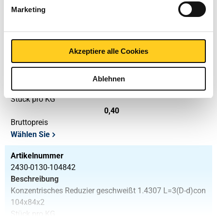
Bruttopreis
Marketing
Wählen Sie
Artikelnummer
Akzeptiere alle Cookies
2430-0130-1047612
Beschreibung
Konzentrisches Reduzier geschweißt 1.4307 L=3(D-d)con
Ablehnen
104x76,1 x2
Stück pro KG
0,40
Bruttopreis
Wählen Sie
Artikelnummer
2430-0130-104842
Beschreibung
Konzentrisches Reduzier geschweißt 1.4307 L=3(D-d)con
104x84x2
Stück pro KG