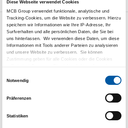
Diese Webseite verwendet Cookies
Downloads
Spezifikationen
MCB Group verwendet funktionale, analytische und
Tracking-Cookies, um die Website zu verbessern. Hierzu
speichern wir Informationen wie Ihre IP-Adresse, Ihr
Bruttopreisliste: Rfs
Surfverhalten und alle persönlichen Daten, die Sie bei
geschweißte konzentrische
uns hinterlassen. Wir verwenden diese Daten, um diese
Reduzierstücke 1.4307 L=3(D-
Informationen mit Tools anderer Parteien zu analysieren
und unsere Website zu verbessern. Sie können
d)
Zustimmung geben für alle Cookies oder die Cookies
selbst einstellen, wenn Sie nicht möchten, dass wir
Preis Euro pro: 1 Stück
bestimmte Informationen weitergeben. Weitere
Einwilligungsauswahl
Informationen zu den von uns gespeicherten Cookies und
Notwendig
Artikelnummer
den Parteien mit denen wir zusammenarbeiten, finden
2430-0130-104542
Sie in unserer Cookie-Richtlinie. Sehen Sie sich
hier
Beschreibung
Präferenzen
unsere Richtlinien an.
Konzentrisches Reduzier geschweißt 1.4307 L=3(D-d)con
104x54 x2
Statistiken
Stück pro KG
0,60