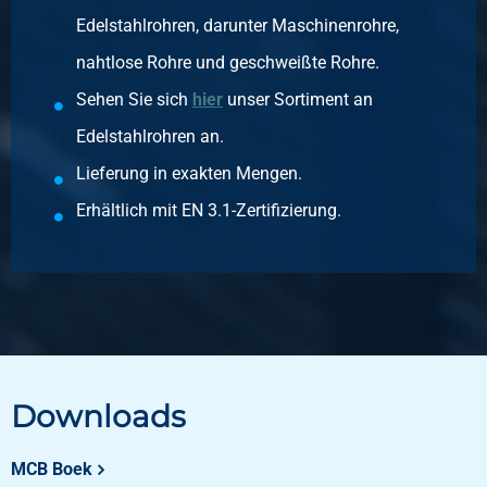
Rostfrei Schweißhelm Type A 1.4307 139,7x3
Edelstahlrohren, darunter Maschinenrohre,
Stück pro KG
nahtlose Rohre und geschweißte Rohre.
0,53
Bruttopreis
Sehen Sie sich
hier
unser Sortiment an
Wählen Sie
Edelstahlrohren an.
Artikelnummer
Lieferung in exakten Mengen.
2430-0136-1542
Erhältlich mit EN 3.1-Zertifizierung.
Beschreibung
Rostfrei Schweißhelm Type A 1.4307 154x2
Stück pro KG
0,44
Bruttopreis
Wählen Sie
Artikelnummer
Downloads
2430-0136-16832
Beschreibung
MCB Boek
Rostfrei Schweißhelm Type A 1.4307 168,3x2