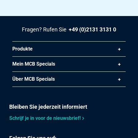
Stück pro KG
0,52
Bruttopreis
Wählen Sie
Fragen? Rufen Sie
+49 (0)2131 3131 0
Artikelnummer
Produkte
2430-0136-16833
Beschreibung
Rostfrei Schweißhelm EN10253-4 Type A 1.4307 168,3x3
Mein MCB Specials
Stück pro KG
0,78
Über MCB Specials
Bruttopreis
Wählen Sie
Bleiben Sie jederzeit informiert
Artikelnummer
2430-0136-2042
Schrijf je in voor de nieuwsbrief!
Beschreibung
Rostfrei Schweißhelm Type A 1.4307 204x2
Stück pro KG