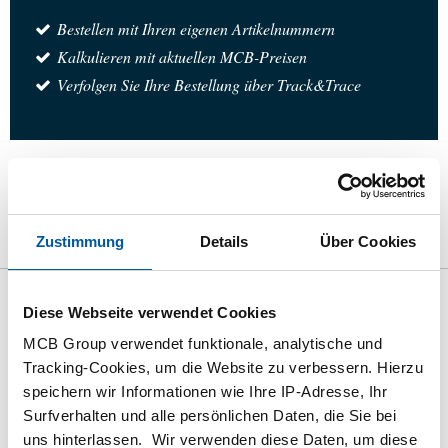
Bestellen mit Ihren eigenen Artikelnummern
Kalkulieren mit aktuellen MCB-Preisen
Verfolgen Sie Ihre Bestellung über Track&Trace
das Produkt
Produktbeschreibung
Bruttopreisliste
Zustimmung
Details
Über Cookies
Downloads
Spezifikationen
Diese Webseite verwendet Cookies
Bruttopreisliste: RfS
MCB Group verwendet funktionale, analytische und
Schweißhelm 1.4307
Tracking-Cookies, um die Website zu verbessern. Hierzu
speichern wir Informationen wie Ihre IP-Adresse, Ihr
Preis Euro pro: 1 Stück
Surfverhalten und alle persönlichen Daten, die Sie bei
uns hinterlassen. Wir verwenden diese Daten, um diese