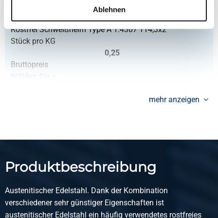
2430-0136-11432
Ablehnen
Beschreibung
Rostfrei Schweißhelm Type A 1.4307 114,3x2
Stück pro KG
0,25
Bruttopreis
Wählen Sie
Artikelnummer
mehr anzeigen
2430-0136-11433
Beschreibung
Rostfrei Schweißhelm EN10253-4 Type A 1.4307 114,3x3
Stück pro KG
0,37
Produktbeschreibung
Bruttopreis
Wählen Sie
Austenitischer Edelstahl. Dank der Kombination
Artikelnummer
verschiedener sehr günstiger Eigenschaften ist
2430-0136-1292
austenitischer Edelstahl ein häufig verwendetes rostfreies