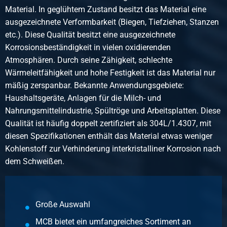
Beschreibung
Material. In geglühtem Zustand besitzt das Material eine
Rostfrei Schweißhelm Type A 1.4307 129x2
ausgezeichnete Verformbarkeit (Biegen, Tiefziehen, Stanzen
Stück pro KG
etc.). Diese Qualität besitzt eine ausgezeichnete
0,31
Korrosionsbeständigkeit in vielen oxidierenden
Bruttopreis
Atmosphären. Durch seine Zähigkeit, schlechte
Wählen Sie
Wärmeleitfähigkeit und hohe Festigkeit ist das Material nur
mäßig zerspanbar. Bekannte Anwendungsgebiete:
Artikelnummer
Haushaltsgeräte, Anlagen für die Milch- und
2430-0136-13972
Nahrungsmittelindustrie, Spültröge und Arbeitsplatten. Diese
Beschreibung
Qualität ist häufig doppelt zertifiziert als 304L/1.4307, mit
Rostfrei Schweißhelm Type A 1.4307 139,7x2
diesen Spezifikationen enthält das Material etwas weniger
Stück pro KG
Kohlenstoff zur Verhinderung interkristalliner Korrosion nach
0,37
dem Schweißen.
Bruttopreis
Wählen Sie
Artikelnummer
Große Auswahl
2430-0136-13973
MCB bietet ein umfangreiches Sortiment an
Beschreibung