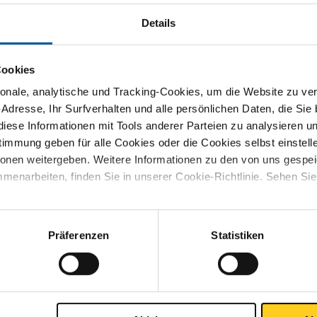
Details
Suchen
Cookies
nale, analytische und Tracking-Cookies, um die Website zu ver
-Adresse, Ihr Surfverhalten und alle persönlichen Daten, die Sie
iese Informationen mit Tools anderer Parteien zu analysieren u
MCB Specials
mmung geben für alle Cookies oder die Cookies selbst einstell
ionen weitergeben. Weitere Informationen zu den von uns gespe
menarbeiten, finden Sie in unserer Cookie-Richtlinie. Sehen Si
01-04-2026
Feiertagsplanung
Präferenzen
Statistiken
09-04-2025
Feiertagsplanung
03-03-2025
Eröffnung des neuen Holzlagers 
taal: Nachhaltiges