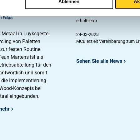
cycling in der
Ablehnen
Ak
16-01-2025
MCB und Damstahl bündeln ihre 
m Fokus
erhältlich
 Metaal in Luyksgestel
24-03-2023
ycling von Paletten
MCB erzielt Vereinbarung zum Er
zur festen Routine
eun Martens ist als
Sehen Sie alle News
etriebsabteilung für den
antwortlich und somit
 die Implementierung
Wood-Konzepts bei
aal eingebunden.
mehr