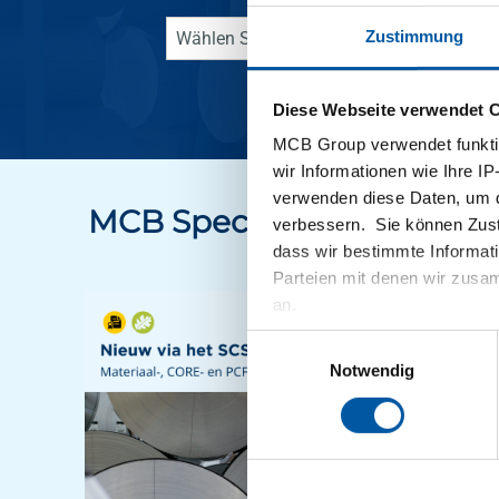
Zustimmung
Diese Webseite verwendet 
MCB Group verwendet funktio
wir Informationen wie Ihre IP
verwenden diese Daten, um d
MCB Specials Blog
verbessern. Sie können Zusti
dass wir bestimmte Informat
Parteien mit denen wir zusam
an.
Einwilligungsauswahl
Notwendig
Theuws Me