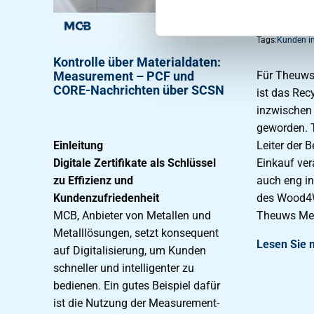
Palettenre
Praxis
Tags:
Kunden i
Kontrolle über Materialdaten:
Für Theuws
Measurement – PCF und
CORE-Nachrichten über SCSN
ist das Rec
inzwischen 
geworden. T
Leiter der B
Einleitung
Einkauf ver
Digitale Zertifikate als Schlüssel
auch eng in
zu Effizienz und
des Wood4
Kundenzufriedenheit
Theuws Met
MCB, Anbieter von Metallen und
Metalllösungen, setzt konsequent
Lesen Sie 
auf Digitalisierung, um Kunden
schneller und intelligenter zu
bedienen. Ein gutes Beispiel dafür
ist die Nutzung der Measurement-