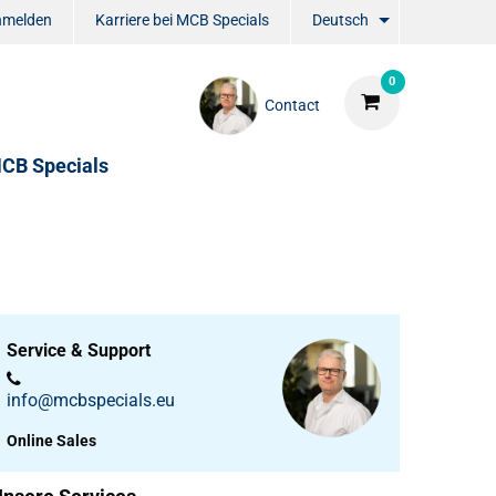
nmelden
Karriere bei MCB Specials
Deutsch
0
Contact
CB Specials
Service & Support
info@mcbspecials.eu
Online Sales