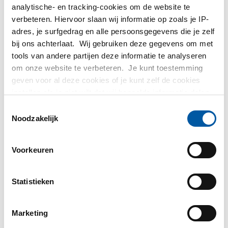
analytische- en tracking-cookies om de website te
verbeteren. Hiervoor slaan wij informatie op zoals je IP-
adres, je surfgedrag en alle persoonsgegevens die je zelf
bij ons achterlaat. Wij gebruiken deze gegevens om met
tools van andere partijen deze informatie te analyseren
Hittevaste plaat/band
Rvs plaat/band
om onze website te verbeteren. Je kunt toestemming
1.4828 koudgewalst
1.4162/S32101 kgw
geven voor al deze cookies of je kunt zelf de cookies
finish 2B
finish 2E (Leanduplex)
instellen als je niet wilt dat wij bepaalde informatie delen.
2500-0071
2500-0082
Meer informatie over de cookies die wij bijhouden en de
Toestemmingsselectie
Selecteer uw maat
Selecteer uw maat
partijen waarmee wij samenwerken vind je in ons
Noodzakelijk
cookiebeleid. Bekijk
hier
ons beleid
Voorkeuren
Statistieken
Marketing