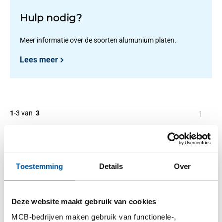
Hulp nodig?
Meer informatie over de soorten alumunium platen.
Lees meer
1
-
3
van
3
U
1
bent
op
Filteren
pagin
Toestemming
Details
Over
Deze website maakt gebruik van cookies
MCB-bedrijven maken gebruik van functionele-,