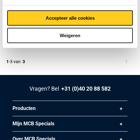
Rvs plaat/band
1.4362/UNS S32304
Accepteer alle cookies
koudgewalst finish 2E
2500-0086
Weigeren
Selecteer uw maat
U
1
1
-
3
van
3
bent
op
pagin
Vragen? Bel
+31 (0)40 20 88 582
Producten
Mijn MCB Specials
Over MCB Specials