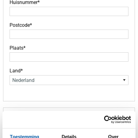
Huisnummer*
Postcode*
Plaats*
Land*
Aflevering materialen door MCB
Onze vaste levertijden zijn tussen 07.30 uur en 16.00
Toestemming
Details
Over