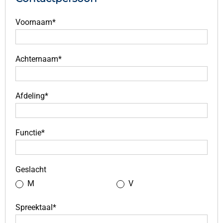
Voornaam*
Achternaam*
Afdeling*
Functie*
Geslacht
M
V
Spreektaal*