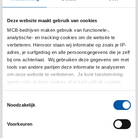
uur. Bij vragen kunt u altijd contact opnemen met onze
afdeling Verkoop +31 040-20 88 582 of mail
verkoop@mcb.nl
.
Deze website maakt gebruik van cookies
MCB-bedrijven maken gebruik van functionele-,
Werkdagen waarop u geen leveringen aanneemt:
analytische- en tracking-cookies om de website te
verbeteren. Hiervoor slaan wij informatie op zoals je IP-
adres, je surfgedrag en alle persoonsgegevens die je zelf
Voormiddag
bij ons achterlaat. Wij gebruiken deze gegevens om met
Namiddag
tools van andere partijen deze informatie te analyseren
U beschikt zelf bij moment van levering over geschikte
om onze website te verbeteren. Je kunt toestemming
losmiddelen voor de bestelde materialen
geven voor al deze cookies of je kunt zelf de cookies
instellen als je niet wilt dat wij bepaalde informatie delen.
(bovenloopkraan of heftruck) *
Meer informatie over de cookies die wij bijhouden en de
Toestemmingsselectie
Het afleveradres moet bereikbaar zijn voor een
partijen waarmee wij samenwerken vind je in ons
Noodzakelijk
vrachtwagen/trekker met oplegger (lengte 18
cookiebeleid. Bekijk
hier
ons beleid
meter).
Voorkeuren