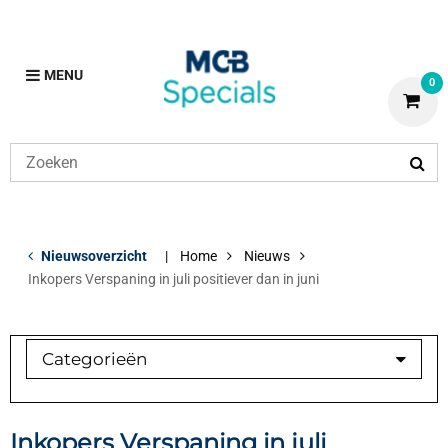
MENU
0
Nieuwsoverzicht
Home
Nieuws
Inkopers Verspaning in juli positiever dan in juni
Categorieën
Branchebarometer
Medewerker in beeld
Inkopers Verspaning in juli
Overig