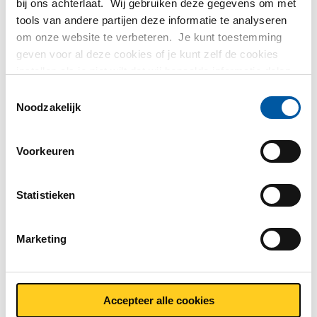
bij ons achterlaat. Wij gebruiken deze gegevens om met
waaruit deze is opgebouwd.
tools van andere partijen deze informatie te analyseren
om onze website te verbeteren. Je kunt toestemming
De Hamel Verspaningsindex is (evenals de Nevi
geven voor al deze cookies of je kunt zelf de cookies
Inkoopmanagersindex) opgebouwd uit vijf componenten.
instellen als je niet wilt dat wij bepaalde informatie delen.
Met betrekking tot de ontwikkeling in juli ten opzichte van
Meer informatie over de cookies die wij bijhouden en de
Toestemmingsselectie
juni zijn met betrekking tot deze componenten de volgende
partijen waarmee wij samenwerken vind je in ons
Noodzakelijk
conclusies te trekken:
cookiebeleid. Bekijk
hier
ons beleid
De productie in de branche Verspaning ontwikkelt zich
Voorkeuren
veel minder positief ten opzichte van vorige maand
Over de orders denken de inkopers positiever
De levertijden van de leveranciers zijn langer
Statistieken
De voorraden eindproduct nemen flink toeOver de
werkgelegenheid denkt men vrijwel hetzelfde.
Marketing
De inkoopprijzen, geen onderdeel van de totale
Verspaningsindex, nemen flink toe volgens de inkopers ten
opzichte van vorige maand.
Accepteer alle cookies