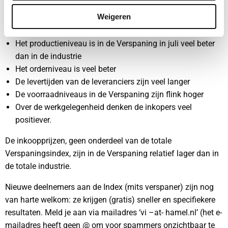
Ten opzichte van de totale industrie (Nevi) zijn de volgende
Weigeren
conclusies te trekken m.b.t de verschillende aspecten in de
afgelopen maand:
Het productieniveau is in de Verspaning in juli veel beter
dan in de industrie
Het orderniveau is veel beter
De levertijden van de leveranciers zijn veel langer
De voorraadniveaus in de Verspaning zijn flink hoger
Over de werkgelegenheid denken de inkopers veel
positiever.
De inkoopprijzen, geen onderdeel van de totale
Verspaningsindex, zijn in de Verspaning relatief lager dan in
de totale industrie.
Nieuwe deelnemers aan de Index (mits verspaner) zijn nog
van harte welkom: ze krijgen (gratis) sneller en specifiekere
resultaten. Meld je aan via mailadres ‘vi –at- hamel.nl’ (het e-
mailadres heeft geen @ om voor spammers onzichtbaar te