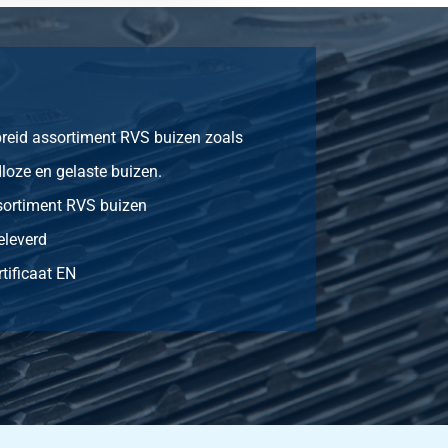
1,22
Selecteer
1,93
Selecteer
1,66
Selecteer
reid assortiment RVS buizen zoals
2,84
Selecteer
oze en gelaste buizen.
sortiment RVS buizen
2,60
Selecteer
eleverd
4,63
Selecteer
tificaat EN
6,55
Selecteer
5,35
Selecteer
10,26
Selecteer
11,00
Selecteer