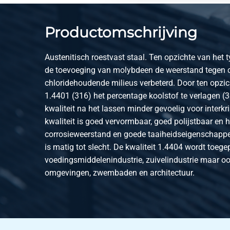
2430-0326-7303305
T-stuk gelast ASTM 3
Productomschrijving
2430-0326-7303516
T-stuk gelast ASTM 3
Austenitisch roestvast staal. Ten opzichte van het t
2430-0326-889305
T-stuk gelast ASTM 3
de toevoeging van molybdeen de weerstand tegen 
chloridehoudende milieus verbeterd. Door ten opzic
2430-0326-889549
T-stuk gelast ASTM 3
1.4401 (316) het percentage koolstof te verlagen (
kwaliteit na het lassen minder gevoelig voor interkri
2430-0326-1143305
T-stuk gelast ASTM 3
kwaliteit is goed vervormbaar, goed polijstbaar en 
2430-0326-1143602
T-stuk gelast ASTM 3
corrosieweerstand en goede taaiheidseigenschapp
is matig tot slecht. De kwaliteit 1.4404 wordt toege
2430-0326-1413655
T-stuk gelast 316L A
voedingsmiddelenindustrie, zuivelindustrie maar oo
omgevingen, zwembaden en architectuur.
2430-0326-1682834
T-stuk gelast ASTM 3
2430-0326-16828711
T-stuk gelast ASTM 
2430-0326-21908376
T-stuk gelast ASTM 