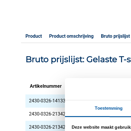
Product
Product omschrijving
Bruto prijslijst
Bruto prijslijst: Gelaste T
Artikelnummer
Omschrijving
2430-0326-141334
T-stuk gelast 316L A
Toestemming
2430-0326-2134211
T-stuk gelast ASTM 3
2430-0326-2134277
T-stuk gelast ASTM 3
Deze website maakt gebruik