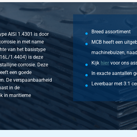
16L A-403 73,03x3,05 C=76,2 2 1/2In SCH10S
16L A-403 73,03x5,16 C=76,2 2 1/2In SCH40S
Breed assortiment
ype AISI 1.4301 is door
16L A-403 88,9x3,05 C=85,7 3In SCH10S
corrosie in met name
MCB heeft een uitgeb
hte van het basistype
16L A-403 88,9x5,49 C=85,7 3In SCH40S
machinebuizen, naadl
316L/1.4404) is deze
Kijk
hier
voor ons as
stallijne corrosie. Deze
16L A-403 114,3x3,05 C=104,8 4In SCH10S
heeft een goede
In exacte aantallen g
16L A-403 114,3x6,02 C=104,8 4In SCH40S
en. De verspaanbaarheid
Leverbaar met 3.1 cer
past in de
-403 141,3x6,56 5In SCH40S
k in maritieme
16L A-403 168,28x3,4 C=142,7 6In SCH10S
316L A-403 168,28x7,11 C=142,9 6In SCH40S
316L A-403 219,08x3,76 C=177,8 8In SCH10S