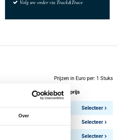
Volg uw order via Track&Trace
Prijzen in Euro per: 1 Stuks
tuks gewicht in kg
Bruto prijs
4,10
Selecteer
Over
0,09
Selecteer
0,11
Selecteer