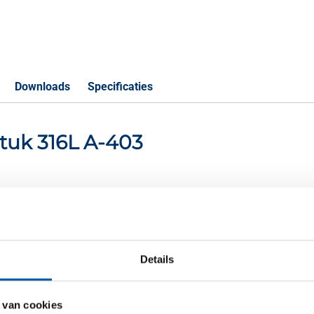
Downloads
Specificaties
-stuk 316L A-403
S
-403 141,3x3,4 C=123,8 5In SCH10S
Details
16L A-403 21,34x2,11 C=25,4 1/2In SCH10S
16L A-403 21,34x2,77 C=25,4 1/2In SCH40S
 van cookies