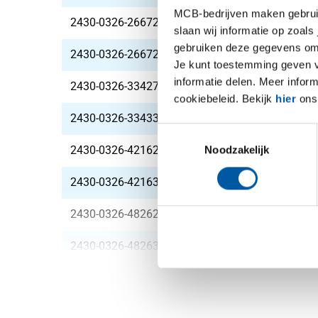
MCB-bedrijven maken gebruik 
2430-0326-2667211
T-stuk gelast ASTM 3
slaan wij informatie op zoals
gebruiken deze gegevens om 
2430-0326-2667287
T-stuk gelast ASTM 3
Je kunt toestemming geven voo
informatie delen. Meer infor
2430-0326-334277
T-stuk gelast ASTM 3
cookiebeleid. Bekijk
hier
ons 
2430-0326-334338
T-stuk gelast ASTM 3
Toestemmingsselectie
Noodzakelijk
2430-0326-4216277
T-stuk gelast ASTM 3
2430-0326-4216356
T-stuk gelast ASTM 3
2430-0326-4826277
T-stuk gelast ASTM 3
2430-0326-4826368
T-stuk gelast ASTM 3
2430-0326-6033277
T-stuk gelast ASTM 3
2430-0326-6033391
T-stuk gelast ASTM 3