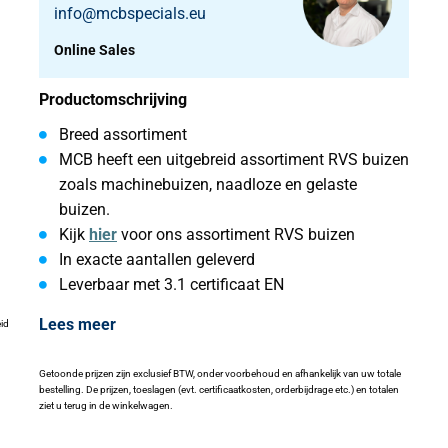
info@mcbspecials.eu
Online Sales
Productomschrijving
Breed assortiment
MCB heeft een uitgebreid assortiment RVS buizen
zoals machinebuizen, naadloze en gelaste
buizen.
Kijk
hier
voor ons assortiment RVS buizen
In exacte aantallen geleverd
Leverbaar met 3.1 certificaat EN
Lees meer
eid
Getoonde prijzen zijn exclusief BTW, onder voorbehoud en afhankelijk van uw totale
bestelling. De prijzen, toeslagen (evt. certificaatkosten, orderbijdrage etc.) en totalen
ziet u terug in de winkelwagen.