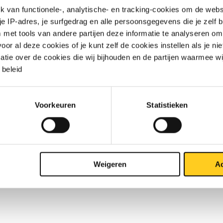
van functionele-, analytische- en tracking-cookies om de websi
16L A-403 26,67x2,11 C=28,6 3/4In SCH10S
 je IP-adres, je surfgedrag en alle persoonsgegevens die je zelf b
met tools van andere partijen deze informatie te analyseren om
16L A-403 26,67x2,87 C=28,6 3/4In SCH40S
r al deze cookies of je kunt zelf de cookies instellen als je niet
matie over de cookies die wij bijhouden en de partijen waarmee w
16L A-403 33,4x2,77 C=38,1 1In SCH10S
beleid
16L A-403 33,4x3,38 C=38,1 1In SCH40S
Voorkeuren
Statistieken
16L A-403 42,16x2,77 C=47,6 1 1/4In SCH10S
16L A-403 42,16x3,56 C=47,6 1 1/4In SCH40S
16L A-403 48,26x2,77 C=57,2 1 1/2In SCH10S
Weigeren
Ac
16L A-403 48,26x3,68 C=57,2 1 1/2In SCH40S
16L A-403 60,33x2,77 C=63,5 2In SCH10S
16L A-403 60,33x3,91 C=63,5 2In SCH40S