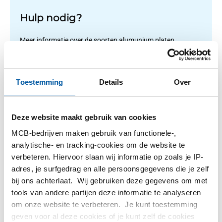
Hulp nodig?
Meer informatie over de soorten alumunium platen.
Lees meer
Toestemming
Details
Over
1
-
2
van
2
U
1
Deze website maakt gebruik van cookies
bent
MCB-bedrijven maken gebruik van functionele-,
op
Filteren
analytische- en tracking-cookies om de website te
pagin
verbeteren. Hiervoor slaan wij informatie op zoals je IP-
adres, je surfgedrag en alle persoonsgegevens die je zelf
bij ons achterlaat. Wij gebruiken deze gegevens om met
tools van andere partijen deze informatie te analyseren
om onze website te verbeteren. Je kunt toestemming
geven voor al deze cookies of je kunt zelf de cookies