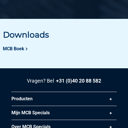
Artikelnummer
2430-0339-2
Omschrijving
Socket weld ronde dop 316L 3000 lbs 2In
Downloads
Stuks gewicht in kg
1,03
MCB Boek
Bruto prijs
Selecteer
Vragen? Bel
+31 (0)40 20 88 582
Producten
Mijn MCB Specials
Over MCB Specials