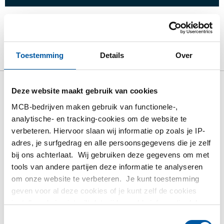
Product
Product omschrijving
Bruto prijslijst
Toestemming
Details
Over
Downloads
Specificaties
Deze website maakt gebruik van cookies
Bruto prijslijst: Rvs 316L
MCB-bedrijven maken gebruik van functionele-,
Laskap 3000#
analytische- en tracking-cookies om de website te
verbeteren. Hiervoor slaan wij informatie op zoals je IP-
Prijzen in Euro per: 1 Stuks
adres, je surfgedrag en alle persoonsgegevens die je zelf
bij ons achterlaat. Wij gebruiken deze gegevens om met
Artikelnummer
tools van andere partijen deze informatie te analyseren
2430-0339-14
om onze website te verbeteren. Je kunt toestemming
Omschrijving
geven voor al deze cookies of je kunt zelf de cookies
Socket weld ronde dop 316L 3000 lbs 1/4In
instellen als je niet wilt dat wij bepaalde informatie delen.
Stuks gewicht in kg
Meer informatie over de cookies die wij bijhouden en de
Toestemmingsselectie