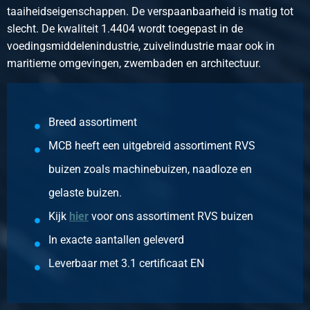
Selecteer
taaiheidseigenschappen. De verspaanbaarheid is matig tot
slecht. De kwaliteit 1.4404 wordt toegepast in de
Artikelnummer
voedingsmiddelenindustrie, zuivelindustrie maar ook in
2430-0339-114
maritieme omgevingen, zwembaden en architectuur.
Omschrijving
Socket weld ronde dop 316L 3000 lbs 1 1/4In
Stuks gewicht in kg
0,37
Breed assortiment
Bruto prijs
MCB heeft een uitgebreid assortiment RVS
Selecteer
buizen zoals machinebuizen, naadloze en
Artikelnummer
gelaste buizen.
2430-0339-112
Kijk
hier
voor ons assortiment RVS buizen
Omschrijving
Socket weld ronde dop 316L 3000 lbs 1 1/2In
In exacte aantallen geleverd
Stuks gewicht in kg
Leverbaar met 3.1 certificaat EN
0,60
Bruto prijs
Selecteer