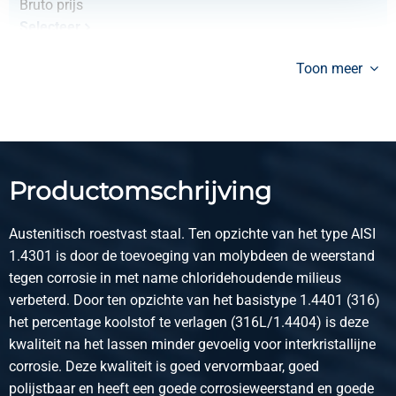
Bruto prijs
Selecteer
Artikelnummer
Toon meer
2430-0339-34
Omschrijving
Socket weld ronde dop 316L 3000 lbs 3/4In
Stuks gewicht in kg
0,13
Productomschrijving
Bruto prijs
Selecteer
Austenitisch roestvast staal. Ten opzichte van het type AISI
Artikelnummer
1.4301 is door de toevoeging van molybdeen de weerstand
2430-0339-1
tegen corrosie in met name chloridehoudende milieus
Omschrijving
verbeterd. Door ten opzichte van het basistype 1.4401 (316)
Socket weld ronde dop 316L 3000 lbs 1In
het percentage koolstof te verlagen (316L/1.4404) is deze
Stuks gewicht in kg
kwaliteit na het lassen minder gevoelig voor interkristallijne
0,21
corrosie. Deze kwaliteit is goed vervormbaar, goed
Bruto prijs
polijstbaar en heeft een goede corrosieweerstand en goede