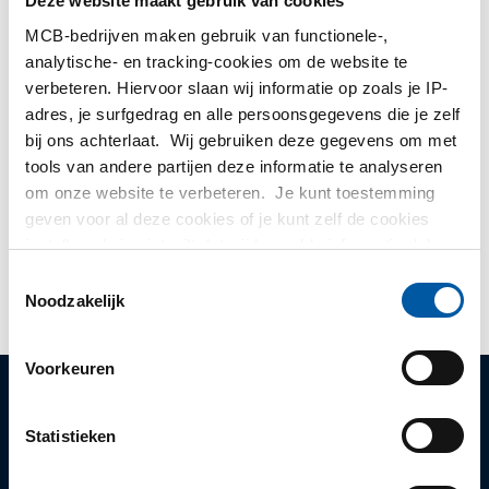
Deze website maakt gebruik van cookies
MCB-bedrijven maken gebruik van functionele-,
Hulp nodig?
analytische- en tracking-cookies om de website te
verbeteren. Hiervoor slaan wij informatie op zoals je IP-
Meer informatie over de soorten alumunium platen.
adres, je surfgedrag en alle persoonsgegevens die je zelf
Lees meer
bij ons achterlaat. Wij gebruiken deze gegevens om met
tools van andere partijen deze informatie te analyseren
om onze website te verbeteren. Je kunt toestemming
Geen producten gevonden binnen: Diversen
geven voor al deze cookies of je kunt zelf de cookies
instellen als je niet wilt dat wij bepaalde informatie delen.
Kunt u niet vinden wat u zoekt? Onze
Afdeling Verkoop
Meer informatie over de cookies die wij bijhouden en de
Toestemmingsselectie
helpt u graag!
partijen waarmee wij samenwerken vind je in ons
Noodzakelijk
cookiebeleid. Bekijk
hier
ons beleid
Voorkeuren
Vragen? Bel
+31 (0)40 20 88 582
Statistieken
Producten