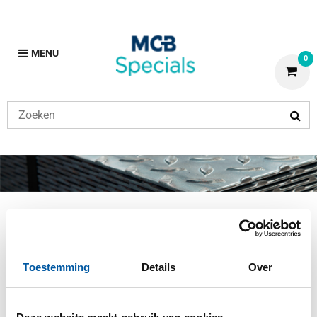
MENU
0
Diversen
Vorige
Home
Diversen
Toestemming
Details
Over