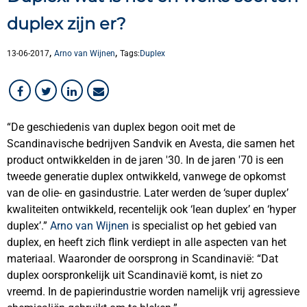
Medewerker in beeld
duplex zijn er?
Messing
Non-ferro
,
,
13-06-2017
Arno van Wijnen
Tags:
Duplex
Omwerken
Overig
RVS
Titanium
“De geschiedenis van duplex begon ooit met de
Scandinavische bedrijven Sandvik en Avesta, die samen het
product ontwikkelden in de jaren '30. In de jaren '70 is een
tweede generatie duplex ontwikkeld, vanwege de opkomst
van de olie- en gasindustrie. Later werden de ‘super duplex’
kwaliteiten ontwikkeld, recentelijk ook ‘lean duplex’ en ‘hyper
duplex’.”
Arno van Wijnen
is specialist op het gebied van
duplex, en heeft zich flink verdiept in alle aspecten van het
materiaal. Waaronder de oorsprong in Scandinavië: “Dat
duplex oorspronkelijk uit Scandinavië komt, is niet zo
vreemd. In de papierindustrie worden namelijk vrij agressieve