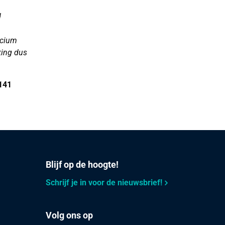
d
icium
king dus
 141
Blijf op de hoogte!
Schrijf je in voor de nieuwsbrief!
Volg ons op