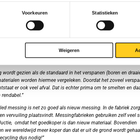
r gang kunnen gaan”.
Voorkeuren
Statistieken
erken ook in op het metaal en zorgen voor verkleuring. Houd er 
het zweet wat op onze handen zit ook zuur is. Als je met je ving
riaal zit, zullen er donkere vlekken ontstaan. Door het metaal “op 
 met koperpoets of Brasso (verkrijgbaar in de supermarkt) is het
immend te maken”.
Weigeren
Ac
ing van messing
 wordt gezien als de standaard in het verspanen (boren en draaie
aterialen worden hiermee vergeleken. Doordat het zoveel versp
ntstaat er ook veel afval. Dat is echter prima om te smelten en da
n rendabel.”
led messing is net zo goed als nieuw messing. In de fabriek zor
een vervuiling plaatsvindt. Messingfabrieken gebruiken zelf veel s
uctie, omdat het goedkoper is dan nieuw materiaal. Bovendien
en we wereldwijd meer koper dan dat er uit de grond wordt gehaa
ecycling dus nodig!”