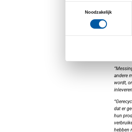
weer haa
Toestemmingsselectie
Noodzakelijk
“Zuren w
mee dat 
het mate
schuren”
mooi gl
Recycl
“Messing
andere m
wordt, o
inlevere
“Gerecyc
dat er g
hun prod
verbruik
hebben r