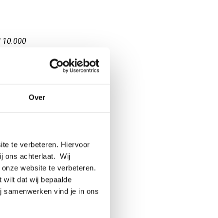
l 10.000
essing
d.”
t van de
eventueel
Over
t
g
g staat
te te verbeteren. Hiervoor
ij ons achterlaat. Wij
jgen ook
 onze website te verbeteren.
 wilt dat wij bepaalde
en
ij samenwerken vind je in ons
 je dat
chter