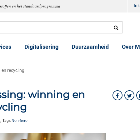
tstoffen en het standaardprogramma
In
vices
Digitalisering
Duurzaamheid
Over M
 en recycling
sing: winning en
ycling
,
9
Tags:
Non-ferro