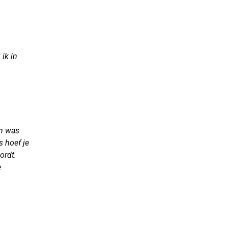
ik in
in was
s hoef je
ordt.
e
n