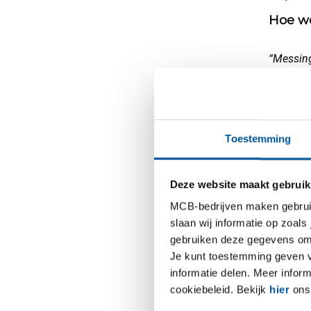
Hoe w
“Messing
jaar, ve
gesmolte
“Je kunt
ertsen k
Toestemming
andere e
specifie
Deze website maakt gebruik
waardevo
een enorm
MCB-bedrijven maken gebruik 
slaan wij informatie op zoals
“Let wel
gebruiken deze gegevens om 
een laag,
Je kunt toestemming geven voo
donkerbr
informatie delen. Meer infor
reactie m
cookiebeleid. Bekijk
hier
ons 
kunnen v