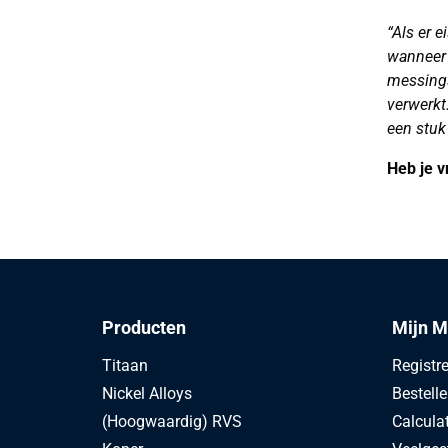
“Als er 
wanneer 
messings
verwerkt
een stuk 
Heb je 
Producten
Mijn M
Titaan
Registr
Nickel Alloys
Bestell
(Hoogwaardig) RVS
Calcula