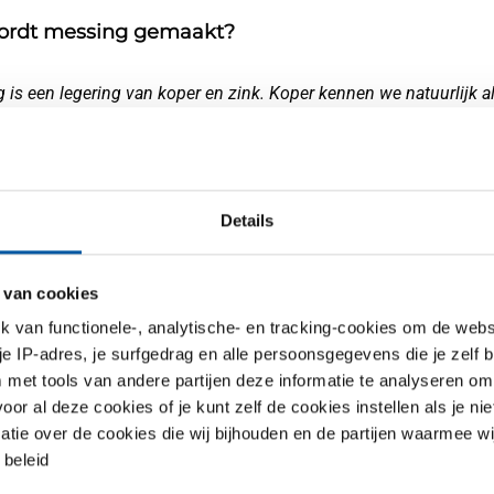
ordt messing gemaakt?
 is een legering van koper en zink. Koper kennen we natuurlijk a
el langer dan staal, RVS of aluminium. Koper werd bij toeval tot m
n met calamiet, een zinkerts. Zink zelf was destijds nog onbeken
 messing dus niet, als erts, delven in een mijn. Het wordt gemaak
oper en zink. Door de verhouding koper – zink te controleren en 
Details
lementen, zoals lood, toe te voegen, kunnen messingsoorten me
ke eigenschappen worden gemaakt. Lood (Pb) is bij de verspanin
 van cookies
l, omdat het een goede spanenbreker is. In de norm van messin
e lijst met legeringen: er is heel veel mogelijk.”
van functionele-, analytische- en tracking-cookies om de websi
 je IP-adres, je surfgedrag en alle persoonsgegevens die je zelf b
 op: ijzer roest, maar koper, messing en zink oxideren ook. Ze kri
met tools van andere partijen deze informatie te analyseren om
 maar die ziet er anders uit dan bij ijzer. Messing wordt namelijk
r al deze cookies of je kunt zelf de cookies instellen als je niet
uin en kan zelfs groenig worden, net als koper. Dat is vanwege e
matie over de cookies die wij bijhouden en de partijen waarmee w
et zuurstof. Door het metaal af te sluiten van de buitenlucht, zou
beleid
oorkomen. Zodra de laklaag beschadigt, zal het oxidatieproces e