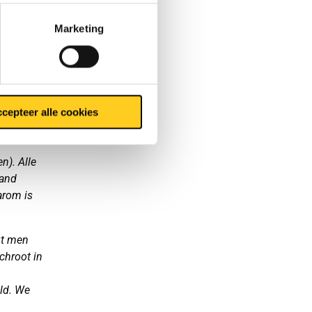
Marketing
rekening
ers aan
te
 weer
cepteer alle cookies
n). Alle
aand
arom is
gt men
chroot in
ld. We