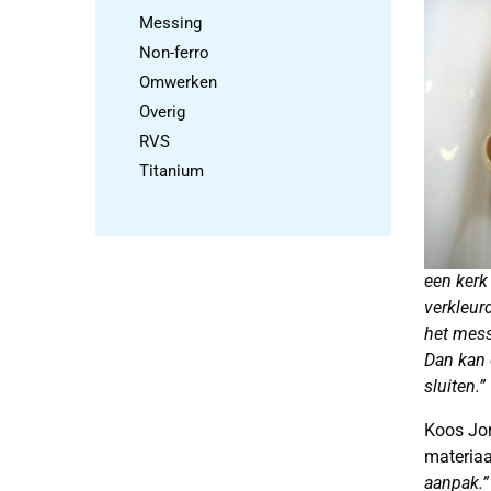
Messing
Non-ferro
Omwerken
Overig
RVS
Titanium
een kerk
verkleur
het mess
Dan kan 
sluiten.”
Koos Jon
materiaa
aanpak.”