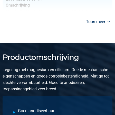
Omschrijving
Alu EN AW-6060 T66 rechthoek buis 60x40x4 a 6 mtr Ri=4
Ru=4
Toon meer
Stuks gewicht in kg
12,162
Bruto prijs
Selecteer
Productomschrijving
Legering met magnesium en silicium. Goede mechanische
eigenschappen en goede corrosiebestendigheid. Matige tot
slechte vervormbaarheid. Goed te anodiseren,
toepassingsgebied zeer breed.
Goed anodiseerbaar