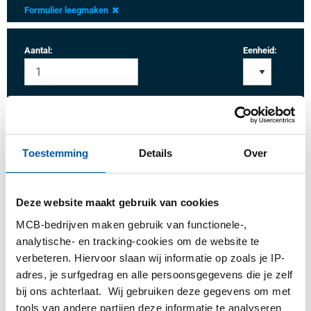
Formulier leegmaken
Aantal:
Eenheid:
Inloggen
Toestemming
Details
Over
Gelieve in te loggen om te bestellen
Deze website maakt gebruik van cookies
Bestel met uw eigen artikelnummers
MCB-bedrijven maken gebruik van functionele-,
analytische- en tracking-cookies om de website te
Calculeren met actuele MCB-prijzen
verbeteren. Hiervoor slaan wij informatie op zoals je IP-
Volg uw order via Track&Trace
adres, je surfgedrag en alle persoonsgegevens die je zelf
bij ons achterlaat. Wij gebruiken deze gegevens om met
tools van andere partijen deze informatie te analyseren