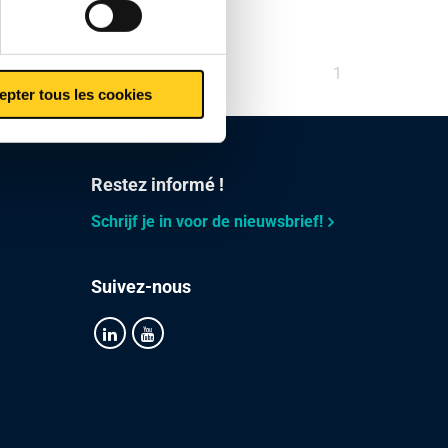
Vous
1
epter tous les cookies
êtes
sur
la
page
Restez informé !
Schrijf je in voor de nieuwsbrief!
Suivez-nous