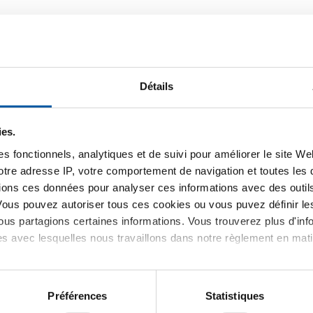
Détails
ies.
s fonctionnels, analytiques et de suivi pour améliorer le site W
votre adresse IP, votre comportement de navigation et toutes le
ions ces données pour analyser ces informations avec des outils 
Vous pouvez autoriser tous ces cookies ou vous puvez définir 
us partagions certaines informations. Vous trouverez plus d'inf
es avec lesquelles nous travaillons dans notre règlement en mat
316 Welded elbow
ees
ed,DIN,short
8
Préférences
Statistiques
ner la dimension