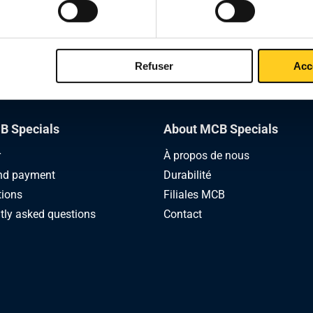
Refuser
Acc
B Specials
About MCB Specials
r
À propos de nous
nd payment
Durabilité
tions
Filiales MCB
tly asked questions
Contact