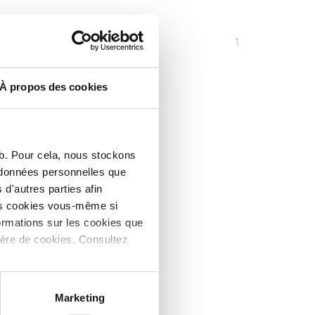
Vous
1
êtes
sur
À propos des cookies
la
page
eb. Pour cela, nous stockons
s données personnelles que
d'autres parties afin
les cookies vous-même si
ormations sur les cookies que
ière de cookies. Consultez
Marketing