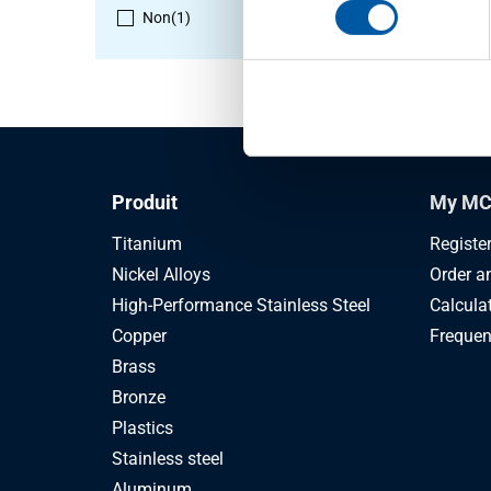
Non
(1)
1
-
1
de
1
Produit
My MC
Titanium
Registe
Nickel Alloys
Order a
High-Performance Stainless Steel
Calcula
Copper
Frequen
Brass
Bronze
Plastics
Stainless steel
Aluminum