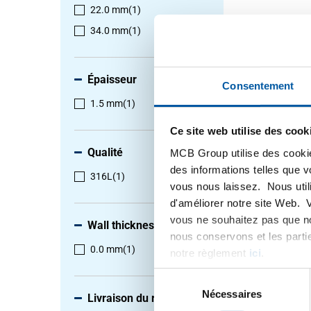
22.0 mm
(1)
34.0 mm
(1)
1
-
1
de
1
Épaisseur
Consentement
1.5 mm
(1)
Ce site web utilise des cook
Qualité
MCB Group utilise des cookie
des informations telles que 
316L
(1)
vous nous laissez. Nous util
d'améliorer notre site Web. 
vous ne souhaitez pas que no
Wall thickness
nous conservons et les parti
1.4404/
0.0 mm
(1)
notre règlement
ici
.
90 degr
BL,pickl
Sélection
2431-031
du
Nécessaires
Livraison du reste
Selection
consentement