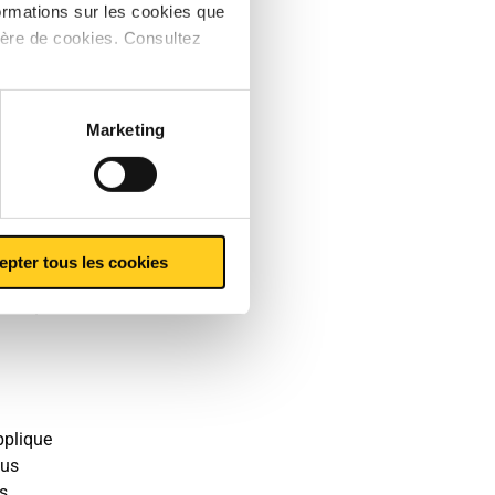
ormations sur les cookies que
ière de cookies. Consultez
e
busif,
Marketing
s, sauf
epter tous les cookies
6 ans.
neur,
pplique
ous
s.