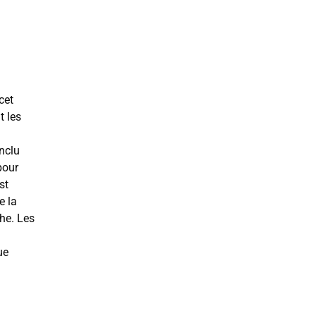
cet
t les
onclu
pour
st
e la
che. Les
ue