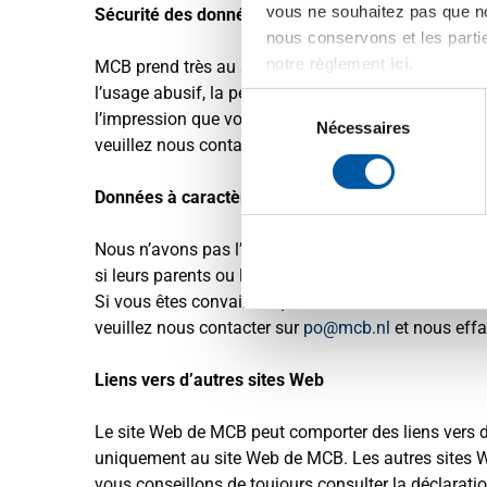
vous ne souhaitez pas que no
Sécurité des données à caractère personnel
nous conservons et les parti
notre règlement
ici
.
MCB prend très au sérieux la protection de vos don
l’usage abusif, la perte, l’accès non autorisé, la publ
Sélection
l’impression que vos données ne sont pas correctem
du
Nécessaires
veuillez nous contacter sur
po@mcb.nl
.
consentement
Données à caractère personnel spéciales et/ou se
Nous n’avons pas l’intention de collecter des donn
si leurs parents ou leur tuteur y ont consenti. Cepen
Si vous êtes convaincu que nous avons collecté s
veuillez nous contacter sur
po@mcb.nl
et nous effa
Liens vers d’autres sites Web
Le site Web de MCB peut comporter des liens vers d’
uniquement au site Web de MCB. Les autres sites We
vous conseillons de toujours consulter la déclaration