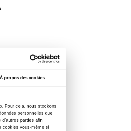
u
V. et
tion du
rat de
À propos des cookies
volet,
lieu
eb. Pour cela, nous stockons
s comme
s données personnelles que
ie
d'autres parties afin
les cookies vous-même si