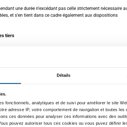
ndant une durée n’excédant pas celle strictement nécessaire a
ctées, et s’en tient dans ce cadre également aux dispositions
s tiers
angées et combinées au sein de la société MCB International B.
tiers et ne les communique que si cela est nécessaire à l’exécu
ous conformer à une obligation légale. Nous concluons un cont
s données pour notre compte, afin de garantir un même niveau de
Détails
reste responsable de ces traitements.
estations à des prestataires de services délégués et triés sur le 
ies.
tataires de services informatiques). Dans ce cas, un transfert a 
s fonctionnels, analytiques et de suivi pour améliorer le site W
les concernant les règles de protection des données sont utilisée
votre adresse IP, votre comportement de navigation et toutes le
aire un niveau de protection des données approprié. En font part
ions ces données pour analyser ces informations avec des outils 
.
Vous pouvez autoriser tous ces cookies ou vous puvez définir 