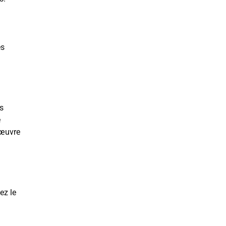
es
rs
e
 œuvre
ez le