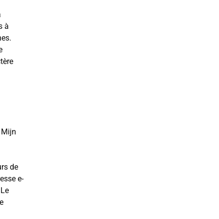
à
s à
nes.
e
tère
 Mijn
urs de
esse e-
 Le
de