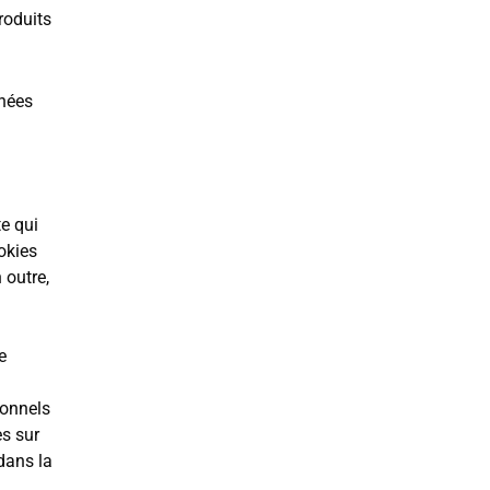
produits
nnées
te qui
okies
 outre,
e
ionnels
es sur
 dans la