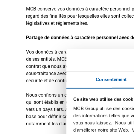
MCB conserve vos données à caractère personnel pe
regard des finalités pour lesquelles elles sont colle
législatives et réglementaires.
Partage de données à caractère personnel avec de
Vos données à caractère personnel peuvent être éch
de ses entités. MCB ne vend pas vos données à des 
contrat que nous avons conclu avec vous ou pour n
sous-traitance avec les entreprises qui traitent vo
Consentement
sécurité et de confidentialité de vos données. MCB 
Nous confions un certain nombre de services et de pr
Ce site web utilise des cook
qui sont établis en dehors de l’UE (par exemple pres
MCB Group utilise des cookie
vers un pays tiers. À cet effet, les exigences léga
des informations telles que 
base pour définir contractuellement avec le prestat
vous nous laissez. Nous util
notamment les clauses contractuelles types de l’UE
d'améliorer notre site Web. 