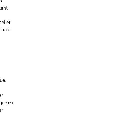
s
tant
el et
 pas à
ue.
ar
que en
ur