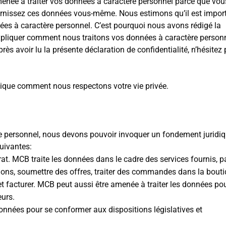
enée à traiter vos données à caractère personnel parce que vou
ournissez ces données vous-même. Nous estimons qu’il est impor
ées à caractère personnel. C’est pourquoi nous avons rédigé la
expliquer comment nous traitons vos données à caractère personn
ès avoir lu la présente déclaration de confidentialité, n’hésitez
plique comment nous respectons votre vie privée.
ère personnel, nous devons pouvoir invoquer un fondement juridiq
suivantes:
at. MCB traite les données dans le cadre des services fournis, p
ns, soumettre des offres, traiter des commandes dans la bouti
 et facturer. MCB peut aussi être amenée à traiter les données po
eurs.
données pour se conformer aux dispositions législatives et