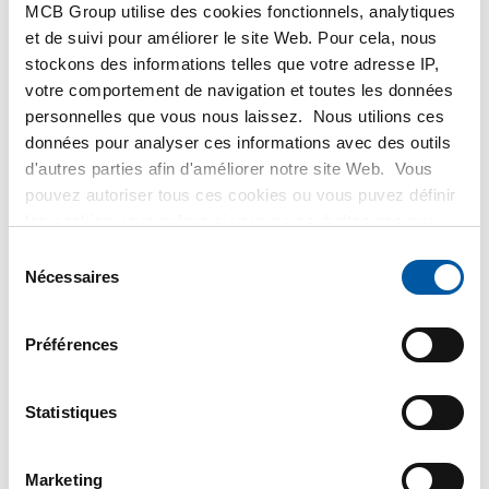
MCB Group utilise des cookies fonctionnels, analytiques
et de suivi pour améliorer le site Web. Pour cela, nous
stockons des informations telles que votre adresse IP,
votre comportement de navigation et toutes les données
personnelles que vous nous laissez. Nous utilions ces
données pour analyser ces informations avec des outils
Aluminium EN AW-6060
Aluminium EN AW-6060
d'autres parties afin d'améliorer notre site Web. Vous
T66 plat
T66 plat anodisé 15 Mu
2810-0042
2810-0642
pouvez autoriser tous ces cookies ou vous puvez définir
les cookies vous-même si vous ne souhaitez pas que
nous partagions certaines informations. Vous trouverez
Sélection
Selectionner la dimension
Selectionner la dimension
plus d'informations sur les cookies que nous conservons
Nécessaires
du
et les parties avec lesquelles nous travaillons dans notre
consentement
règlement en matière de cookies. Consultez notre
Préférences
règlement
ici
.
Statistiques
Marketing