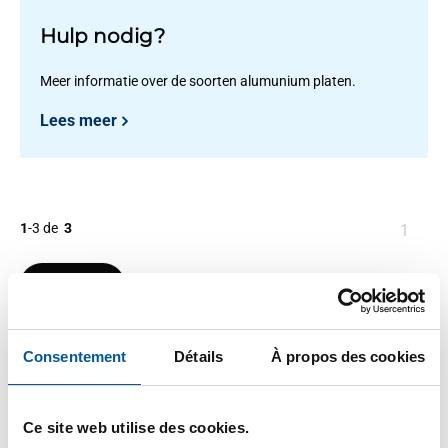
Hulp nodig?
Meer informatie over de soorten alumunium platen.
Lees meer
1
-
3
de
3
Vous
1
êtes
sur
Filteren
la
page
Consentement
Détails
À propos des cookies
Ce site web utilise des cookies.