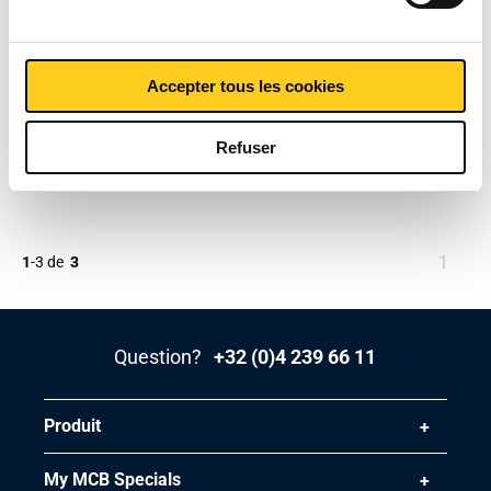
Aluminium EN AW-6082
T6/T6511 plat pressé
Accepter tous les cookies
2860-0022
Refuser
Selectionner la dimension
Vous
1
1
-
3
de
3
êtes
sur
la
Question?
+32 (0)4 239 66 11
page
Produit
My MCB Specials