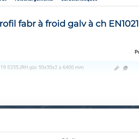
profil fabr à froid galv à ch EN10
P
10219 S235JRH gàc 50x30x2 a 6400 mm
Certification CE (EN 
alité S235JRH d'acier à