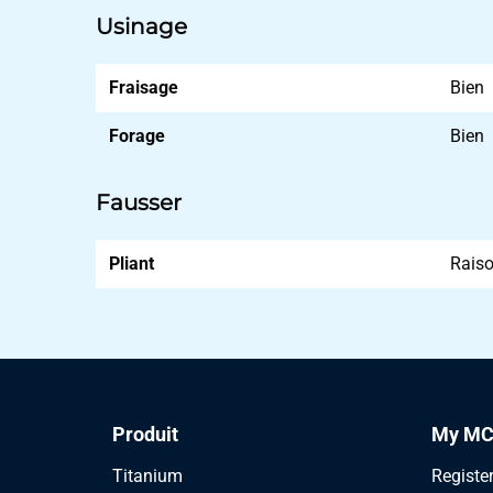
Usinage
Fraisage
Bien
Forage
Bien
Fausser
Pliant
Rais
Produit
My MC
Titanium
Registe