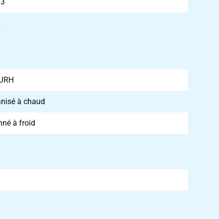
73
2
JRH
nisé à chaud
né à froid