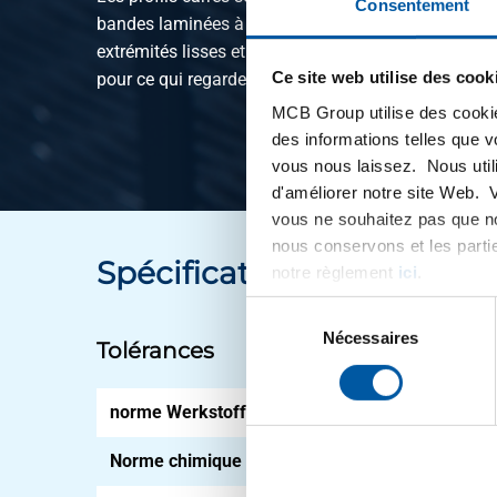
Consentement
bandes laminées à chaud sont galvanisés à chaud 
extrémités lisses et une surface galvanisée homog
Ce site web utilise des cook
pour ce qui regarde, notamment, l'emploi dans l'indus
MCB Group utilise des cookie
des informations telles que 
vous nous laissez. Nous util
d'améliorer notre site Web. 
vous ne souhaitez pas que no
nous conservons et les parti
Spécifications
notre règlement
ici
.
Sélection
du
Nécessaires
Tolérances
consentement
norme WerkstoffNr
Niet 
Norme chimique
EN 1