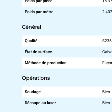
Poids par pièce
15.3
Poids par mètre
2.40
Général
Qualité
S235
État de surface
Galva
Méthode de production
Façon
Opérations
Soudage
Bien
Découpe au laser
Bien