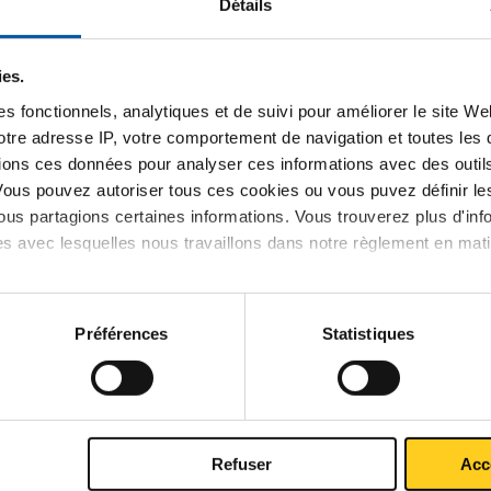
Détails
après production. Des
Qualité constante
ène sont importantes
Sciage sur mesure po
ies.
trie des grilles.
s fonctionnels, analytiques et de suivi pour améliorer le site W
votre adresse IP, votre comportement de navigation et toutes le
ions ces données pour analyser ces informations avec des outils 
Vous pouvez autoriser tous ces cookies ou vous puvez définir 
us partagions certaines informations. Vous trouverez plus d'inf
es avec lesquelles nous travaillons dans notre règlement en mat
Préférences
Statistiques
van toepassing
0219-1
Refuser
Acc