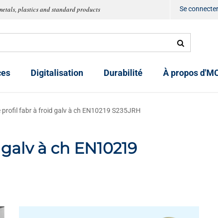
metals, plastics and standard products
Se connecte
ces
Digitalisation
Durabilité
À propos d'M
 profil fabr à froid galv à ch EN10219 S235JRH
d galv à ch EN10219