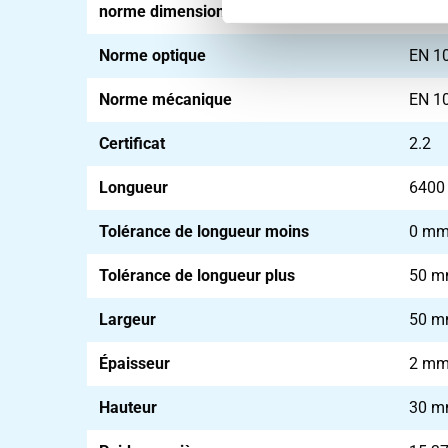
norme dimensionnelle
EN 1
Norme optique
EN 1
Norme mécanique
EN 1
Certificat
2.2
Longueur
640
Tolérance de longueur moins
0 m
Tolérance de longueur plus
50 
Largeur
50 
Épaisseur
2 m
Hauteur
30 