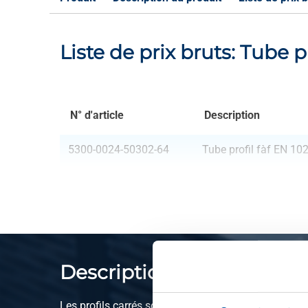
Liste de prix bruts: Tube 
N° d'article
Description
5300-0024-50302-64
Tube profil fàf EN 
Description du produit
Les profils carrés soudés formés à froid dans la qu