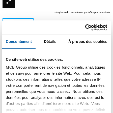
* La photo du produit n'est peut-être pas actualisée.
Consentement
Détails
À propos des cookies
Ce site web utilise des cookies.
MCB Group utilise des cookies fonctionnels, analytiques
Ce produit ne peut être commandé en ligne, pour
et de suivi pour améliorer le site Web. Pour cela, nous
plus d'information, veuillez contacter notre service
stockons des informations telles que votre adresse IP,
client.
votre comportement de navigation et toutes les données
personnelles que vous nous laissez. Nous utilions ces
données pour analyser ces informations avec des outils
Commandez avec vos propres numéros d’articles
d'autres parties afin d'améliorer notre site Web. Vous
Calculez avec les prix MCB actuels
pouvez autoriser tous ces cookies ou vous puvez définir