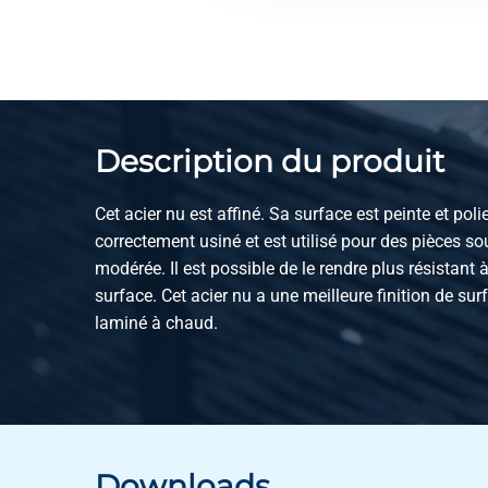
2110-0060-60
Blanc rond 42CrMoS4+
h6
2110-0060-70
Blanc rond 42CrMoS4+
h6
Description du produit
2110-0060-80
Blanc rond 42CrMoS4+
h6
Cet acier nu est affiné. Sa surface est peinte et polie
correctement usiné et est utilisé pour des pièces 
modérée. Il est possible de le rendre plus résistant 
surface. Cet acier nu a une meilleure finition de su
laminé à chaud.
Downloads