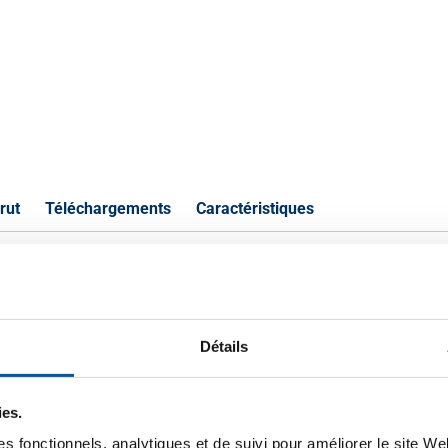
rut
Téléchargements
Caractéristiques
nc rond 42CrMoS4+QT+SH+SL ajust
Détails
P
ies.
QT+SH+SL 20 ca 6 mtr rectifie ajustement
s fonctionnels, analytiques et de suivi pour améliorer le site W