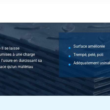
QT+SH+SL 60 ca 6 mtr rectifie ajustement
QT+SH+SL 70 ca 6 mtr rectifie ajustement
QT+SH+SL 80 ca 6 mtr rectifie ajustement
Surface améliorée
 Il se laisse
soumises à une charge
Trempé, pelé, poli
à l'usure en durcissant sa
Adéquatement usina
rface qu'un matériau