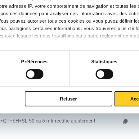
votre adresse IP, votre comportement de navigation et toutes le
ions ces données pour analyser ces informations avec des outils 
QT+SH+SL 25 ca 6 mtr rectifie ajustement
Vous pouvez autoriser tous ces cookies ou vous puvez définir 
us partagions certaines informations. Vous trouverez plus d'inf
es avec lesquelles nous travaillons dans notre règlement en mat
QT+SH+SL 30 ca 6 mtr rectifie ajustement
QT+SH+SL 35 ca 6 mtr rectifie ajustement
Préférences
Statistiques
QT+SH+SL 40 ca 6 mtr rectifie ajustement
Refuser
Acc
QT+SH+SL 45 ca 6 mtr rectifie ajustement
QT+SH+SL 50 ca 6 mtr rectifie ajustement