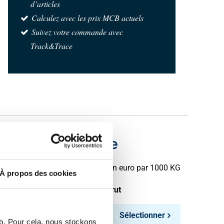
d’articles
Calculez avec les prix MCB actuels
Suivez votre commande avec
Track&Trace
ement h6 rectifie
Prix en euro par 1000 KG
À propos des cookies
oids des pièces en kg
Prix brut
Sélectionner
eb. Pour cela, nous stockons