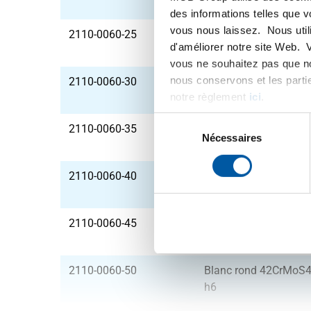
h6
des informations telles que 
vous nous laissez. Nous util
2110-0060-25
Blanc rond 42CrMoS4+
d'améliorer notre site Web. 
h6
vous ne souhaitez pas que no
nous conservons et les parti
2110-0060-30
Blanc rond 42CrMoS4+
notre règlement
ici
.
h6
Sélection
2110-0060-35
Blanc rond 42CrMoS4+
du
Nécessaires
h6
consentement
2110-0060-40
Blanc rond 42CrMoS4+
h6
2110-0060-45
Blanc rond 42CrMoS4+
h6
2110-0060-50
Blanc rond 42CrMoS4+
h6