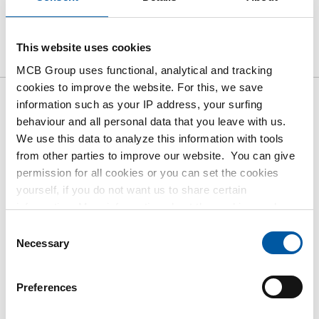
Product
Product Description
Gross Price List
This website uses cookies
Downloads
Specifications
MCB Group uses functional, analytical and tracking
cookies to improve the website. For this, we save
information such as your IP address, your surfing
Gross pricelist: Alloy 600
behaviour and all personal data that you leave with us.
(2.4816/N06600) sheet/strip
We use this data to analyze this information with tools
from other parties to improve our website. You can give
hot rolled
permission for all cookies or you can set the cookies
yourself, if you do not want us to share certain
Price per Euro per: 0
information. More information about the cookies we keep
and the parties we work with, can be found in our cookie
Consent
Article number
policy. View our policy
here
.
Necessary
Selection
2590-0145-3154
Description
Alloy 600 (2.4816/N06600) hr sheet 3000x1500x4
Preferences
Pieces weight in kg