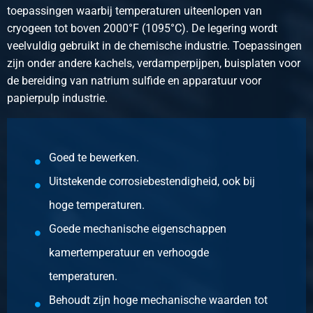
Select
toepassingen waarbij temperaturen uiteenlopen van
cryogeen tot boven 2000°F (1095°C). De legering wordt
Article number
veelvuldig gebruikt in de chemische industrie. Toepassingen
2590-0145-425
zijn onder andere kachels, verdamperpijpen, buisplaten voor
Description
de bereiding van natrium sulfide en apparatuur voor
Alloy 600 (2.4816/N06600) hr sheet 4000x2000x5
papierpulp industrie.
Pieces weight in kg
336.80
Gross price
Select
Goed te bewerken.
Uitstekende corrosiebestendigheid, ook bij
Article number
2590-0145-6155
hoge temperaturen.
Description
Goede mechanische eigenschappen
Alloy 600 (2.4816/N06600) hr sheet 6000x1500x5
Pieces weight in kg
kamertemperatuur en verhoogde
378.90
temperaturen.
Gross price
Behoudt zijn hoge mechanische waarden tot
Select