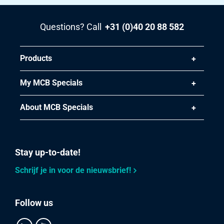
Article number
2590-0145-426
Questions? Call
+31 (0)40 20 88 582
Description
Alloy 600 (2.4816/N06600) hr sheet 4000x2000x6
Pieces weight in kg
Products
404.16
Gross price
My MCB Specials
Select
About MCB Specials
Article number
2590-0145-6156
Description
Alloy 600 (2.4816/N06600) hr sheet 6000x1500x6
Stay up-to-date!
Pieces weight in kg
454.68
Schrijf je in voor de nieuwsbrief!
Gross price
Select
Follow us
Article number