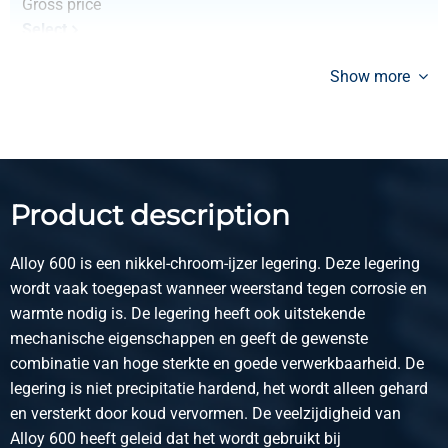
Gross price
Select
Article number
Show more
2590-0145-624
Description
Alloy 600 (2.4816/N06600) hr sheet 6000x2000x4
Pieces weight in kg
404.16
Product description
Gross price
Select
Alloy 600 is een nikkel-chroom-ijzer legering. Deze legering
Article number
wordt vaak toegepast wanneer weerstand tegen corrosie en
2590-0145-3155
warmte nodig is. De legering heeft ook uitstekende
Description
mechanische eigenschappen en geeft de gewenste
Alloy 600 (2.4816/N06600) hr sheet 3000x1500x5
combinatie van hoge sterkte en goede verwerkbaarheid. De
Pieces weight in kg
legering is niet precipitatie hardend, het wordt alleen gehard
189.45
en versterkt door koud vervormen. De veelzijdigheid van
Gross price
Alloy 600 heeft geleid dat het wordt gebruikt bij