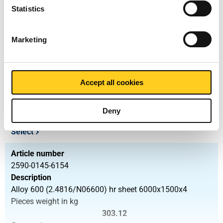
151.56
Statistics
Gross price
Select
Marketing
Article number
2590-0145-424
Description
Accept all cookies
Alloy 600 (2.4816/N06600) hr sheet 4000x2000x4
Pieces weight in kg
269.44
Deny
Gross price
Select
Article number
2590-0145-6154
Description
Alloy 600 (2.4816/N06600) hr sheet 6000x1500x4
Pieces weight in kg
303.12