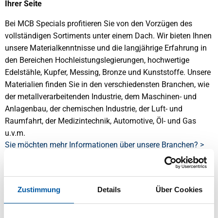
Ihrer Seite
Bei MCB Specials profitieren Sie von den Vorzügen des
vollständigen Sortiments unter einem Dach. Wir bieten Ihnen
unsere Materialkenntnisse und die langjährige Erfahrung in
den Bereichen Hochleistungslegierungen, hochwertige
Edelstähle, Kupfer, Messing, Bronze und Kunststoffe. Unsere
Materialien finden Sie in den verschiedensten Branchen, wie
der metallverarbeitenden Industrie, dem Maschinen- und
Anlagenbau, der chemischen Industrie, der Luft- und
Raumfahrt, der Medizintechnik, Automotive, Öl- und Gas
u.v.m.
Sie möchten mehr Informationen über unsere Branchen? >
Vom Sägen bis zum Wasserstrahlschneiden: Alles
maßgeschneidert für Ihre effiziente Produktion
Zustimmung
Details
Über Cookies
Wir liefern gesägte oder Wasserstrahlgeschnittene
Materialien nach Ihren Vorgaben, auch nach Zeichnung und