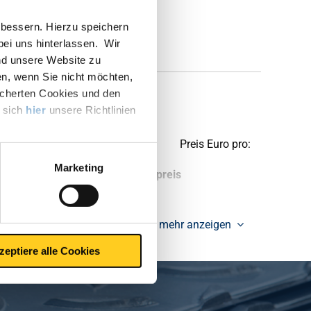
bessern. Hierzu speichern
 bei uns hinterlassen. Wir
nd unsere Website zu
en, wenn Sie nicht möchten,
icherten Cookies und den
e sich
hier
unsere Richtlinien
Preis Euro pro:
Marketing
tück pro KG
Bruttopreis
mehr anzeigen
zeptiere alle Cookies