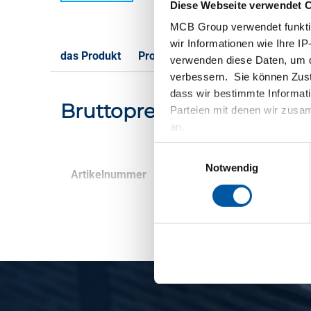
Diese Webseite verwendet 
MCB Group verwendet funktio
wir Informationen wie Ihre IP
das Produkt
Produktbeschreibung
Bruttoprei
verwenden diese Daten, um d
verbessern. Sie können Zusti
dass wir bestimmte Informat
Bruttopreisliste: Unlegie
Parteien mit denen wir zusam
an.
Einwilligungsauswahl
Notwendig
Artikelnummer
Beschreibung