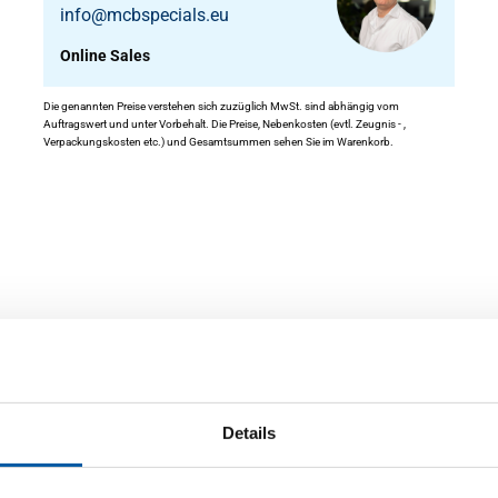
info@mcbspecials.eu
Online Sales
Die genannten Preise verstehen sich zuzüglich MwSt. sind abhängig vom
Auftragswert und unter Vorbehalt. Die Preise, Nebenkosten (evtl. Zeugnis - ,
Verpackungskosten etc.) und Gesamtsummen sehen Sie im Warenkorb.
en
Details