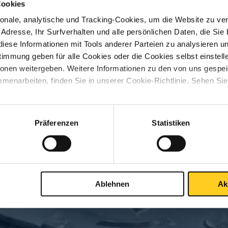
Cookies
nale, analytische und Tracking-Cookies, um die Website zu ver
-Adresse, Ihr Surfverhalten und alle persönlichen Daten, die Sie
sliste
Downloads
Spezifikationen
iese Informationen mit Tools anderer Parteien zu analysieren u
mmung geben für alle Cookies oder die Cookies selbst einstell
ionen weitergeben. Weitere Informationen zu den von uns gespe
rter Baustahl S355J0 Vierkant
menarbeiten, finden Sie in unserer Cookie-Richtlinie. Sehen Si
Präferenzen
Statistiken
S
Ablehnen
Ak