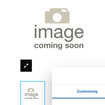
*Foto kann vom Originalprodukt abweich
Zustimmung