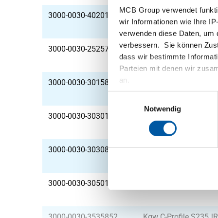
MCB Group verwendet funktio
3000-0030-4020102-6
Kgw C-Profile S235J
wir Informationen wie Ihre IP
verwenden diese Daten, um d
verbessern. Sie können Zusti
3000-0030-2525752
Kgw C-Profile S235J
dass wir bestimmte Informat
Parteien mit denen wir zusam
an.
3000-0030-301582
Kgw C-Profile S235J
Einwilligungsauswahl
Notwendig
3000-0030-3030102
Kgw C-Profile S235J
3000-0030-3030852
Kgw C-Profile S235J
3000-0030-3050102
Kgw C-Profile S235J
3000-0030-3535852
Kgw C-Profile S235J