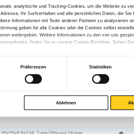
nale, analytische und Tracking-Cookies, um die Website zu ver
R 40x20x10x2 a 6 mtr Öffnung 20 mm
-Adresse, Ihr Surfverhalten und alle persönlichen Daten, die Sie
iese Informationen mit Tools anderer Parteien zu analysieren u
mmung geben für alle Cookies oder die Cookies selbst einstell
R 25x25x7,5x2 HL 7 mtr Öffnung 10 mm
ionen weitergeben. Weitere Informationen zu den von uns gespe
menarbeiten, finden Sie in unserer Cookie-Richtlinie. Sehen Si
R 30x15x8x2 HL 7 mtr Öffnung 14 mm
Präferenzen
Statistiken
R 30x30x10x2 HL 7 mtr Öffnung 10 mm
R 30x30x8,5x2 HL 7 mtr Öffnung 13 mm
Ablehnen
Ak
R 30x50x10x2 HL 7 m Öffnung 10 mm
R 35x35x8,5x2 HL 7 mtr Öffnung 18 mm