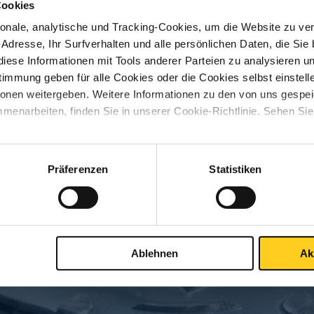
Cookies
nale, analytische und Tracking-Cookies, um die Website zu ver
-Adresse, Ihr Surfverhalten und alle persönlichen Daten, die Sie
sliste
Downloads
Spezifikationen
iese Informationen mit Tools anderer Parteien zu analysieren u
mmung geben für alle Cookies oder die Cookies selbst einstell
ionen weitergeben. Weitere Informationen zu den von uns gespe
ewalztes Stahlblech/Band 42CrM
menarbeiten, finden Sie in unserer Cookie-Richtlinie. Sehen Si
Präferenzen
Statistiken
S
Ablehnen
Ak