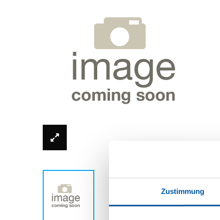
*Foto kann vom Originalprodukt abweich
Zustimmung