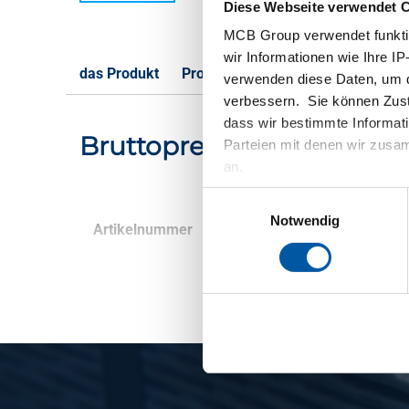
Diese Webseite verwendet 
MCB Group verwendet funktio
wir Informationen wie Ihre IP
das Produkt
Produktbeschreibung
Bruttoprei
verwenden diese Daten, um d
verbessern. Sie können Zusti
dass wir bestimmte Informat
Bruttopreisliste: Warmg
Parteien mit denen wir zusam
an.
Einwilligungsauswahl
Notwendig
Artikelnummer
Beschreibung