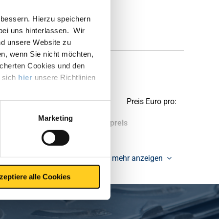
bessern. Hierzu speichern
 bei uns hinterlassen. Wir
nd unsere Website zu
en, wenn Sie nicht möchten,
icherten Cookies und den
o4
e sich
hier
unsere Richtlinien
Preis Euro pro:
Marketing
tück pro KG
Bruttopreis
mehr anzeigen
zeptiere alle Cookies