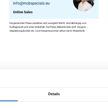
info@mcbspecials.eu
Online Sales
Die genannten Preise verstehen sich zuzüglich MwSt. sind abhängig vom
Auftragswert und unter Vorbehalt. Die Preise, Nebenkosten (evtl. Zeugnis - ,
Verpackungskosten etc.) und Gesamtsummen sehen Sie im Warenkorb.
en
Details