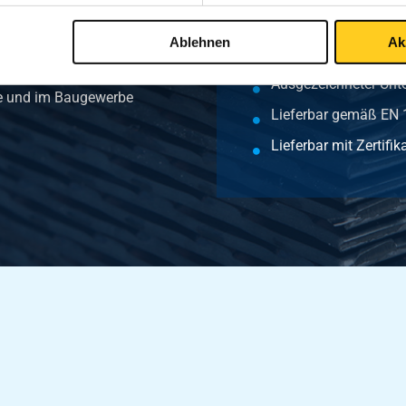
Lieferbar als Rolle, 
ionsbeständigkeit
Ablehnen
Ak
bungen), eine hohe
Gute Korrosionsbestä
können gut lackiert
Ausgezeichneter Unte
ie und im Baugewerbe
Lieferbar gemäß EN
Lieferbar mit Zertif