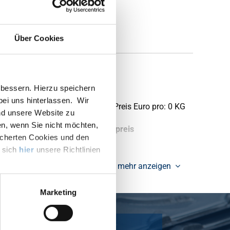
Über Cookies
bessern. Hierzu speichern
 bei uns hinterlassen. Wir
Preis Euro pro: 0 KG
nd unsere Website zu
en, wenn Sie nicht möchten,
tück pro KG
Bruttopreis
icherten Cookies und den
e sich
hier
unsere Richtlinien
mehr anzeigen
Marketing