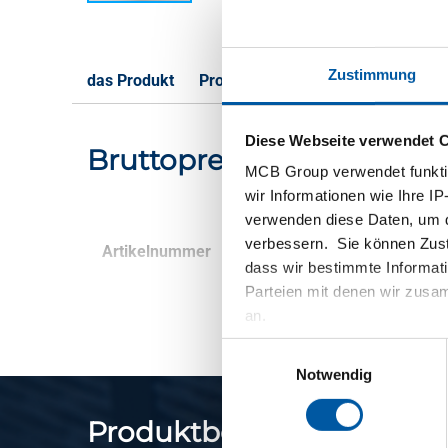
Zustimmung
das Produkt
Produktbeschreibung
Bruttoprei
Diese Webseite verwendet 
Bruttopreisliste: Aluzin
MCB Group verwendet funktio
wir Informationen wie Ihre IP
verwenden diese Daten, um d
verbessern. Sie können Zusti
Artikelnummer
Beschreibung
dass wir bestimmte Informat
Parteien mit denen wir zusam
an.
Einwilligungsauswahl
Notwendig
Produktbeschreibung