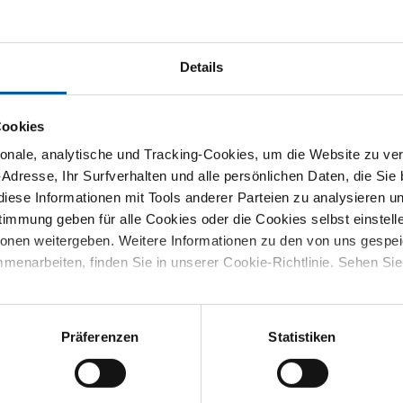
Details
sliste
Downloads
Spezifikationen
Cookies
k Blech/Band DX51D+AZ150-A-C
nale, analytische und Tracking-Cookies, um die Website zu ver
-Adresse, Ihr Surfverhalten und alle persönlichen Daten, die Sie
iese Informationen mit Tools anderer Parteien zu analysieren u
mmung geben für alle Cookies oder die Cookies selbst einstell
S
ionen weitergeben. Weitere Informationen zu den von uns gespe
menarbeiten, finden Sie in unserer Cookie-Richtlinie. Sehen Si
Präferenzen
Statistiken