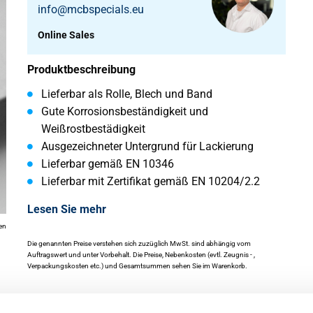
info@mcbspecials.eu
Online Sales
Produktbeschreibung
Lieferbar als Rolle, Blech und Band
Gute Korrosionsbeständigkeit und
Weißrostbestädigkeit
Ausgezeichneter Untergrund für Lackierung
Lieferbar gemäß EN 10346
Lieferbar mit Zertifikat gemäß EN 10204/2.2
Lesen Sie mehr
en
Die genannten Preise verstehen sich zuzüglich MwSt. sind abhängig vom
Auftragswert und unter Vorbehalt. Die Preise, Nebenkosten (evtl. Zeugnis - ,
Verpackungskosten etc.) und Gesamtsummen sehen Sie im Warenkorb.