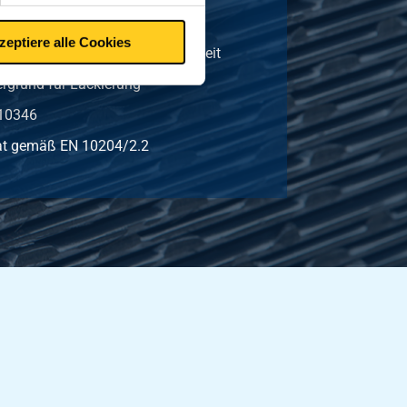
Blech und Band
zeptiere alle Cookies
ndigkeit und Weißrostbestädigkeit
rgrund für Lackierung
 10346
ikat gemäß EN 10204/2.2