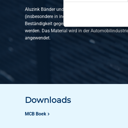
Aluzink Bänder und Bleche haben eine hohe Korros
(insbesondere in industriellen und maritimen Umge
Beständigkeit gegen die Bildung von Weißrost und 
werden. Das Material wird in der Automobilindustr
angewendet.
Downloads
MCB Boek