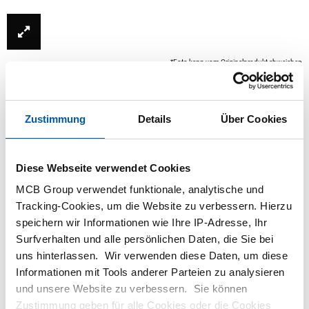
*Foto kann vom Originalprodukt abweichen
Zustimmung
Details
Über Cookies
Diese Webseite verwendet Cookies
MCB Group verwendet funktionale, analytische und
Tracking-Cookies, um die Website zu verbessern. Hierzu
speichern wir Informationen wie Ihre IP-Adresse, Ihr
Dieses Produkt ist derzeit nicht online verfügbar.
Surfverhalten und alle persönlichen Daten, die Sie bei
Bitte wenden Sie sich an unsere Verkaufsabteilung.
uns hinterlassen. Wir verwenden diese Daten, um diese
Informationen mit Tools anderer Parteien zu analysieren
Bestellen mit Ihren eigenen Artikelnummern
und unsere Website zu verbessern. Sie können
Zustimmung geben für alle Cookies oder die Cookies
Kalkulieren mit aktuellen MCB-Preisen