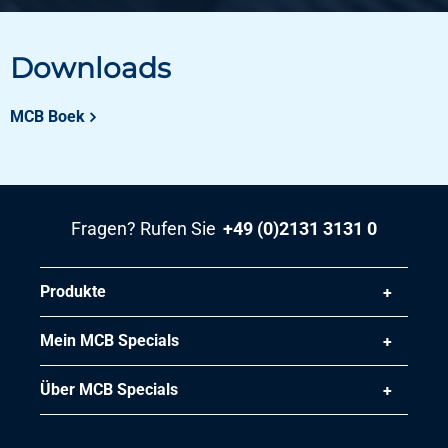
Artikelnummer
3700-0030-30
Beschreibung
Downloads
Blank Rund 11SMnPb30+C(SH)/9SmnPb28 30 h9 3 mtr
Pb min 0,2%
MCB Boek
Stück pro KG
Bruttopreis
Wählen Sie
Fragen? Rufen Sie
+49 (0)2131 3131 0
Artikelnummer
3700-0030-35
Beschreibung
Produkte
Blank Rund 11SMnPb30+C(SH)/9SmnPb28 35 h9 3 mtr
Pb min 0,2%
Mein MCB Specials
Über MCB Specials
Stück pro KG
Bruttopreis
Wählen Sie