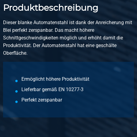
Beschreibung
Produktbeschreibung
Blank Rund 11SMnPb30+C(SH)/9SmnPb28 22 h9 3 mtr
Pb min 0,2%
Dieser blanke Automatenstahl ist dank der Anreicherung mit
Blei perfekt zerspanbar. Das macht höhere
Stück pro KG
Schnittgeschwindigkeiten möglich und erhöht damit die
Bruttopreis
Produktivität. Der Automatenstahl hat eine geschälte
Wählen Sie
Oberfläche.
Artikelnummer
3700-0030-25
Beschreibung
Ermöglicht höhere Produktivität
Blank Rund 11SMnPb30+C(SH)/9SmnPb28 25 h9 3 mtr
Lieferbar gemäß EN 10277-3
Pb min 0,2%
Perfekt zerspanbar
Stück pro KG
Bruttopreis
Wählen Sie