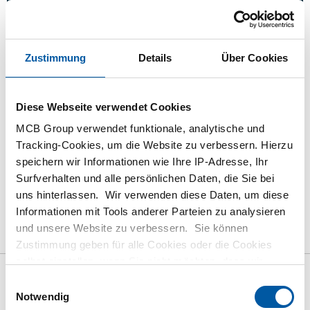
Anmelden
Bitte einloggen zum bestellen
Zustimmung
Details
Über Cookies
Bestellen mit Ihren eigenen Artikelnummern
Kalkulieren mit aktuellen MCB-Preisen
Diese Webseite verwendet Cookies
Verfolgen Sie Ihre Bestellung über Track&Trace
MCB Group verwendet funktionale, analytische und
Tracking-Cookies, um die Website zu verbessern. Hierzu
speichern wir Informationen wie Ihre IP-Adresse, Ihr
Surfverhalten und alle persönlichen Daten, die Sie bei
uns hinterlassen. Wir verwenden diese Daten, um diese
das Produkt
Produktbeschreibung
Bruttopreisliste
Informationen mit Tools anderer Parteien zu analysieren
und unsere Website zu verbessern. Sie können
Downloads
Spezifikationen
Zustimmung geben für alle Cookies oder die Cookies
selbst einstellen, wenn Sie nicht möchten, dass wir
bestimmte Informationen weitergeben. Weitere
Einwilligungsauswahl
Bruttopreisliste: Blank Rund
Informationen zu den von uns gespeicherten Cookies und
Notwendig