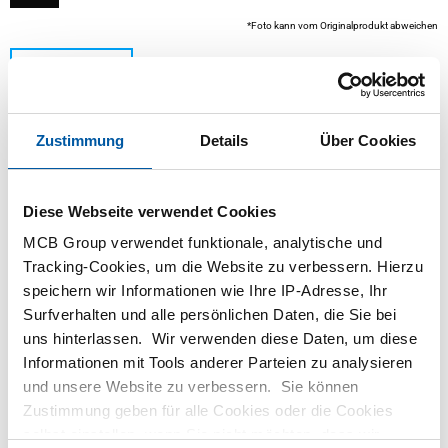
*Foto kann vom Originalprodukt abweichen
Zustimmung
Details
Über Cookies
Diese Webseite verwendet Cookies
MCB Group verwendet funktionale, analytische und
Dieses Produkt ist derzeit nicht online verfügbar.
Tracking-Cookies, um die Website zu verbessern. Hierzu
Bitte wenden Sie sich an unsere Verkaufsabteilung.
speichern wir Informationen wie Ihre IP-Adresse, Ihr
Surfverhalten und alle persönlichen Daten, die Sie bei
uns hinterlassen. Wir verwenden diese Daten, um diese
Bestellen mit Ihren eigenen Artikelnummern
Informationen mit Tools anderer Parteien zu analysieren
Kalkulieren mit aktuellen MCB-Preisen
und unsere Website zu verbessern. Sie können
Verfolgen Sie Ihre Bestellung über Track&Trace
Zustimmung geben für alle Cookies oder die Cookies
selbst einstellen, wenn Sie nicht möchten, dass wir