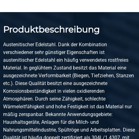
Artikelnummer
2420-0210-131
Beschreibung
Produktbeschreibung
Rundrohr 1.4301(304) lasergeschw 13x1 K320 ungeglüht
Austenitischer Edelstahl. Dank der Kombination
Stück pro KG
verschiedener sehr günstiger Eigenschaften ist
1,81
austenitischer Edelstahl ein häufig verwendetes rostfreies
Bruttopreis
Material. In geglühtem Zustand besitzt das Material eine
Wählen Sie
ausgezeichnete Verformbarkeit (Biegen, Tiefziehen, Stanzen
etc.). Diese Qualität besitzt eine ausgezeichnete
Artikelnummer
Korrosionsbeständigkeit in vielen oxidierenden
2420-0210-1315
Atmosphären. Durch seine Zähigkeit, schlechte
Beschreibung
Wärmeleitfähigkeit und hohe Festigkeit ist das Material nur
Rundrohr 1.4301(304) lasergeschw 13x1,5 K320 ungeglüht
mäßig zerspanbar. Bekannte Anwendungsgebiete:
Haushaltsgeräte, Anlagen für die Milch- und
Stück pro KG
Nahrungsmittelindustrie, Spültröge und Arbeitsplatten. Diese
2,601
Qualität ist häufig doppelt zertifiziert als 304L/1.4307, mit