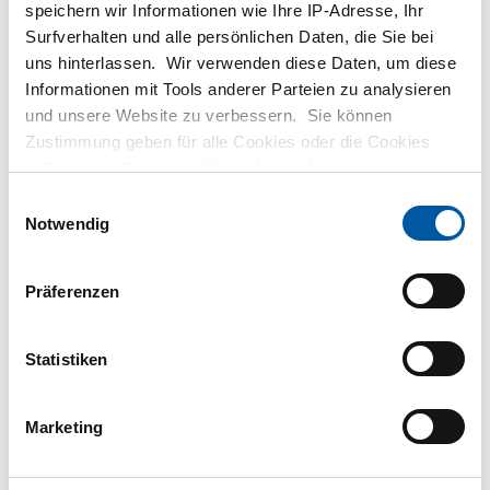
speichern wir Informationen wie Ihre IP-Adresse, Ihr
Surfverhalten und alle persönlichen Daten, die Sie bei
Bruttopreisliste: Rundrohr
uns hinterlassen. Wir verwenden diese Daten, um diese
1.4301(304) lasergeschweißt
Informationen mit Tools anderer Parteien zu analysieren
K320 ungeglüht
und unsere Website zu verbessern. Sie können
Zustimmung geben für alle Cookies oder die Cookies
selbst einstellen, wenn Sie nicht möchten, dass wir
Preis Euro pro: 0
bestimmte Informationen weitergeben. Weitere
Einwilligungsauswahl
Informationen zu den von uns gespeicherten Cookies und
Notwendig
Artikelnummer
den Parteien mit denen wir zusammenarbeiten, finden
2420-0210-121
Sie in unserer Cookie-Richtlinie. Sehen Sie sich
hier
Beschreibung
Präferenzen
unsere Richtlinien an.
Rundrohr 1.4301(304) lasergeschw 12x1 K320 ungeglüht
Statistiken
Stück pro KG
1,659
Bruttopreis
Marketing
Wählen Sie