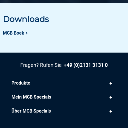
2,827
Bruttopreis
Downloads
Wählen Sie
Artikelnummer
MCB Boek
2420-0210-142
Beschreibung
Rundrohr 1.4301(304) lasergeschw 14x2 K320 ungeglüht
Fragen? Rufen Sie
+49 (0)2131 3131 0
Stück pro KG
3,619
Bruttopreis
Produkte
Wählen Sie
Mein MCB Specials
Artikelnummer
2420-0210-151
Über MCB Specials
Beschreibung
Rundrohr 1.4301(304) lasergeschw 15x1 K320 ungeglüht