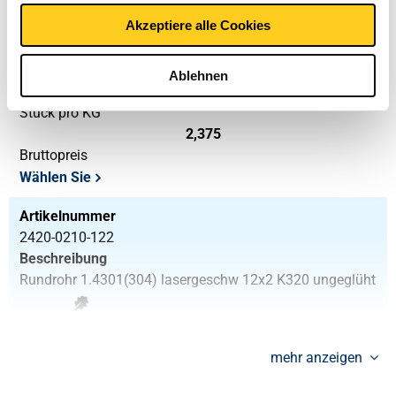
Artikelnummer
2420-0210-1215
Akzeptiere alle Cookies
Beschreibung
Rundrohr 1.4301(304) lasergeschw 12x1,5 K320 ungeglüht
Ablehnen
Stück pro KG
2,375
Bruttopreis
Wählen Sie
Artikelnummer
2420-0210-122
Beschreibung
Rundrohr 1.4301(304) lasergeschw 12x2 K320 ungeglüht
Stück pro KG
3,016
mehr anzeigen
Bruttopreis
Wählen Sie