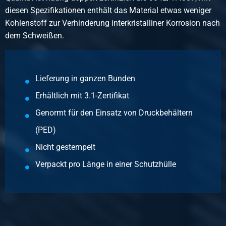
Bruttopreis
diesen Spezifikationen enthält das Material etwas weniger
Wählen Sie
Kohlenstoff zur Verhinderung interkristalliner Korrosion nach
dem Schweißen.
Artikelnummer
2420-0210-141
Beschreibung
Rundrohr 1.4301(304) lasergeschw 14x1 K320 ungeglüht
Lieferung in ganzen Bunden
Erhältlich mit 3.1-Zertifikat
Stück pro KG
1,96
Genormt für den Einsatz von Druckbehältern
Bruttopreis
(PED)
Wählen Sie
Nicht gestempelt
Artikelnummer
Verpackt pro Länge in einer Schutzhülle
2420-0210-1415
Beschreibung
Rundrohr 1.4301(304) lasergeschw 14x1,5 K320 ungeglüht
Stück pro KG