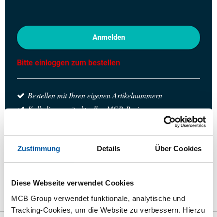
Anmelden
Bitte einloggen zum bestellen
Bestellen mit Ihren eigenen Artikelnummern
Kalkulieren mit aktuellen MCB-Preisen
Verfolgen Sie Ihre Bestellung über Track&Trace
Zustimmung
Details
Über Cookies
das Produkt
Produktbeschreibung
Bruttopreisliste
Diese Webseite verwendet Cookies
MCB Group verwendet funktionale, analytische und
Downloads
Spezifikationen
Tracking-Cookies, um die Website zu verbessern. Hierzu