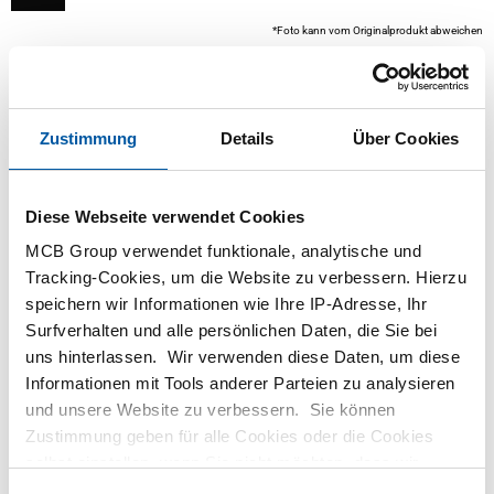
*Foto kann vom Originalprodukt abweichen
Zustimmung
Details
Über Cookies
Diese Webseite verwendet Cookies
MCB Group verwendet funktionale, analytische und
Tracking-Cookies, um die Website zu verbessern. Hierzu
Dieses Produkt ist derzeit nicht online verfügbar.
speichern wir Informationen wie Ihre IP-Adresse, Ihr
Bitte wenden Sie sich an unsere Verkaufsabteilung.
Surfverhalten und alle persönlichen Daten, die Sie bei
uns hinterlassen. Wir verwenden diese Daten, um diese
Informationen mit Tools anderer Parteien zu analysieren
Bestellen mit Ihren eigenen Artikelnummern
und unsere Website zu verbessern. Sie können
Kalkulieren mit aktuellen MCB-Preisen
Zustimmung geben für alle Cookies oder die Cookies
Verfolgen Sie Ihre Bestellung über Track&Trace
selbst einstellen, wenn Sie nicht möchten, dass wir
bestimmte Informationen weitergeben. Weitere