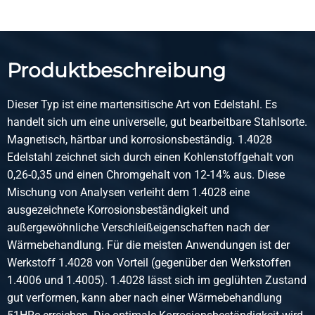
Artikelnummer
2400-0110-90
Beschreibung
Produktbeschreibung
Rostfrei Stahl 1.4028 warmgewalzt Rund 90 geschält
vergutet Hl 6 mtr
Dieser Typ ist eine martensitische Art von Edelstahl. Es
handelt sich um eine universelle, gut bearbeitbare Stahlsorte.
Stück pro KG
Magnetisch, härtbar und korrosionsbeständig. 1.4028
Bruttopreis
Edelstahl zeichnet sich durch einen Kohlenstoffgehalt von
Wählen Sie
0,26-0,35 und einen Chromgehalt von 12-14% aus. Diese
Mischung von Analysen verleiht dem 1.4028 eine
Artikelnummer
ausgezeichnete Korrosionsbeständigkeit und
2400-0110-100
außergewöhnliche Verschleißeigenschaften nach der
Beschreibung
Wärmebehandlung. Für die meisten Anwendungen ist der
Rostfrei Stahl 1.4028 warmgewalzt Rund 100 geschält
Werkstoff 1.4028 von Vorteil (gegenüber den Werkstoffen
vergutet Hl 6 mtr
1.4006 und 1.4005). 1.4028 lässt sich im geglühten Zustand
gut verformen, kann aber nach einer Wärmebehandlung
Stück pro KG