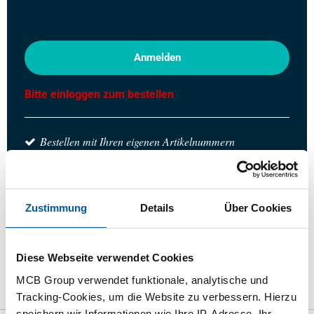
Anmelden
Bitte einloggen zum bestellen
Bestellen mit Ihren eigenen Artikelnummern
Kalkulieren mit aktuellen MCB-Preisen
Verfolgen Sie Ihre Bestellung über Track&Trace
Zustimmung
Details
Über Cookies
Diese Webseite verwendet Cookies
das Produkt
Produktbeschreibung
Bruttopreisliste
MCB Group verwendet funktionale, analytische und
Downloads
Spezifikationen
Tracking-Cookies, um die Website zu verbessern. Hierzu
speichern wir Informationen wie Ihre IP-Adresse, Ihr