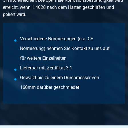
51HRc erreichen. Die optimale Korrosionsbeständigkeit wird
Bruttopreis
erreicht, wenn 1.4028 nach dem Härten geschliffen und
Wählen Sie
poliert wird.
Artikelnummer
2400-0110-110
Beschreibung
Verschiedene Normierungen (u.a. CE
Rostfrei Stahl 1.4028 warmgewalzt Rund 110 geschält
Normierung) nehmen Sie Kontakt zu uns auf
vergutet Hl 5-6 mtr
für weitere Einzelheiten
Stück pro KG
Lieferbar mit Zertifikat 3.1
Bruttopreis
Gewalzt bis zu einem Durchmesser von
Wählen Sie
160mm darüber geschmiedet
Artikelnummer
2400-0110-120
Beschreibung
Rostfrei Stahl 1.4028 warmgewalzt Rund 120 geschält
vergutet Hl 5-6 mtr