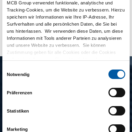
MCB Group verwendet funktionale, analytische und
Bruttopreis
Tracking-Cookies, um die Website zu verbessern. Hierzu
Wählen Sie
speichern wir Informationen wie Ihre IP-Adresse, Ihr
Surfverhalten und alle persönlichen Daten, die Sie bei
uns hinterlassen. Wir verwenden diese Daten, um diese
mehr anzeigen
Informationen mit Tools anderer Parteien zu analysieren
und unsere Website zu verbessern. Sie können
Zustimmung geben für alle Cookies oder die Cookies
selbst einstellen, wenn Sie nicht möchten, dass wir
bestimmte Informationen weitergeben. Weitere
Einwilligungsauswahl
Produktbeschreibung
Informationen zu den von uns gespeicherten Cookies und
Notwendig
den Parteien mit denen wir zusammenarbeiten, finden
Gusslegierung mit guter (meerwasserbeständiger)
Sie in unserer Cookie-Richtlinie. Sehen Sie sich
hier
Präferenzen
Korrosionsbeständigkeit. Gutes Lagermaterial mit guten
unsere Richtlinien an.
(Not-)Laufeigenschaften. Lässt sich durch den Einfluss von
Blei gut zerspanen.
Statistiken
Marketing