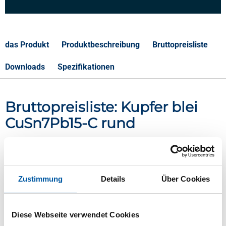
das Produkt
Produktbeschreibung
Bruttopreisliste
Downloads
Spezifikationen
Bruttopreisliste: Kupfer blei
CuSn7Pb15-C rund
Preis Euro pro: 0
Artikelnummer
Zustimmung
Details
Über Cookies
2950-0060-110
Beschreibung
Kupfer blei CuSn7Pb15-C rund 110 mm
Diese Webseite verwendet Cookies
Stück pro KG