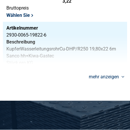
3,22
Bruttopreis
Wählen Sie
Artikelnummer
2930-0065-19822-6
Beschreibung
KupferWasserleitungsrohrCu-DHP/R250 19,80x22 6m
Sanco hh+Kiwa-Gastec
Stück pro KG
3,864
Bruttopreis
mehr anzeigen
Wählen Sie
Artikelnummer
2930-0065-3235R250
Beschreibung
KupferWasserleitungsrohrCu-DHP/R250 32x35 Sanco
halbhart+ Kiwa-Gastec