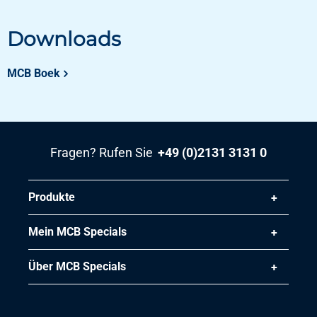
Stück pro KG
7,05
Downloads
Bruttopreis
Wählen Sie
MCB Boek
Artikelnummer
2930-0065-3942
Beschreibung
KupferWasserleitungsrohrCu-DHP/R290 39x42 Sanco
Fragen? Rufen Sie
+49 (0)2131 3131 0
hart+Kiwa-Gastec
Stück pro KG
8,50
Produkte
Bruttopreis
Wählen Sie
Mein MCB Specials
Über MCB Specials