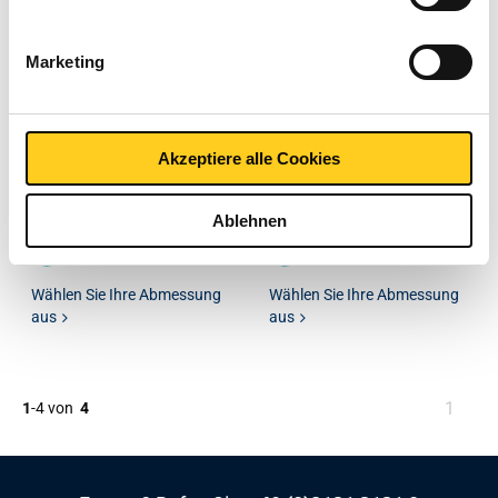
Marketing
Hitzebeständiges
Hitzebeständiges
Blech/Band 1.4845
Blech/Band 1.4845
Akzeptiere alle Cookies
warmgewalzt Verfahren
kaltgewalzt Verfahren
1D
2B
2500-0076
2500-0077
Ablehnen
Wählen Sie Ihre Abmessung
Wählen Sie Ihre Abmessung
aus
aus
Sie
1
1
-
4
von
4
sind
auf
Seite