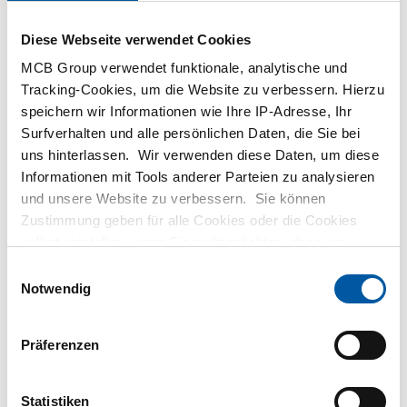
Diese Webseite verwendet Cookies
MCB Group verwendet funktionale, analytische und
Tracking-Cookies, um die Website zu verbessern. Hierzu
speichern wir Informationen wie Ihre IP-Adresse, Ihr
Hitzebeständiges
Hitzebeständiges
Surfverhalten und alle persönlichen Daten, die Sie bei
Blech/Band 1.4841 kgw
Blech/Band 1.4841
uns hinterlassen. Wir verwenden diese Daten, um diese
Verf G/N (IIIS/IIIC)
warmgewalzt Verfahren
Informationen mit Tools anderer Parteien zu analysieren
1D
2500-0074
und unsere Website zu verbessern. Sie können
2500-0075
Zustimmung geben für alle Cookies oder die Cookies
selbst einstellen, wenn Sie nicht möchten, dass wir
Wählen Sie Ihre Abmessung
aus
Wählen Sie Ihre Abmessung
bestimmte Informationen weitergeben. Weitere
Einwilligungsauswahl
aus
Informationen zu den von uns gespeicherten Cookies und
Notwendig
den Parteien mit denen wir zusammenarbeiten, finden
Sie in unserer Cookie-Richtlinie. Sehen Sie sich
hier
Präferenzen
unsere Richtlinien an.
Statistiken