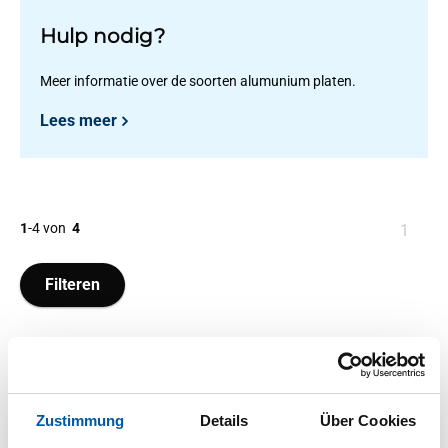
Hulp nodig?
Meer informatie over de soorten alumunium platen.
Lees meer
1
-
4
von
4
Sie
1
sind
auf
Filteren
Seite
Zustimmung
Details
Über Cookies