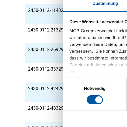
Zustimmung
2430-0112-1143290
RfS Schweiß Rohrbog
Diese Webseite verwendet 
2430-0112-213290
RfS Schweiß Rohrbog
MCB Group verwendet funktio
wir Informationen wie Ihre IP
verwenden diese Daten, um d
2430-0112-269290
RfS Schweiß Rohrbog
verbessern. Sie können Zusti
dass wir bestimmte Informat
Parteien mit denen wir zusam
2430-0112-337290
RfS Schweiß Rohrbog
an.
Einwilligungsauswahl
Notwendig
2430-0112-424290
RfS Schweiß Rohrbog
2430-0112-483290
RfS Schweiß Rohrbog