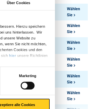
Über Cookies
2,30
Wählen
Sie
0,07
Wählen
bessern. Hierzu speichern
Sie
 bei uns hinterlassen. Wir
nd unsere Website zu
0,11
Wählen
en, wenn Sie nicht möchten,
Sie
icherten Cookies und den
e sich
hier
unsere Richtlinien
0,18
Wählen
Sie
Marketing
0,29
Wählen
Sie
0,40
Wählen
Sie
zeptiere alle Cookies