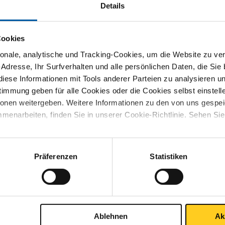
Details
en Type A 1.4307 5D 90 Grad 114,3x2 R=270
Cookies
en Type A 1.4307 5D 90 Grad 21,3x2 R=43
nale, analytische und Tracking-Cookies, um die Website zu ver
-Adresse, Ihr Surfverhalten und alle persönlichen Daten, die Sie
iese Informationen mit Tools anderer Parteien zu analysieren u
en Type A 1.4307 5D 90 Grad 26,9x2 R=58
mmung geben für alle Cookies oder die Cookies selbst einstell
ionen weitergeben. Weitere Informationen zu den von uns gespe
menarbeiten, finden Sie in unserer Cookie-Richtlinie. Sehen Si
en Type A 1.4307 5D 90 Grad 33,7x2 R=72,5
Präferenzen
Statistiken
en Type A 1.4307 5D 90 Grad 42,4x2 R=92,5
en Type A 1.4307 5D 90 Grad 48,3x2 R=107,5
Ablehnen
Ak