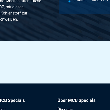
nd Arbeitsplatten. Diese
307, mit diesen
 Kohlenstoff zur
 Schweißen.
CB Specials
Über MCB Specials
eren
Über uns