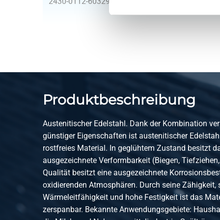
2430-0112-603290
RfS Schweiß Rohrbog
2430-0112-761290
RfS Schweiß Rohrbog
2430-0112-889290
RfS Schweiß Rohrbog
Produktbeschreibung
Austenitischer Edelstahl. Dank der Kombination ve
günstiger Eigenschaften ist austenitischer Edelstah
rostfreies Material. In geglühtem Zustand besitzt d
ausgezeichnete Verformbarkeit (Biegen, Tiefziehen,
Qualität besitzt eine ausgezeichnete Korrosionsbest
oxidierenden Atmosphären. Durch seine Zähigkeit, 
Wärmeleitfähigkeit und hohe Festigkeit ist das Mat
zerspanbar. Bekannte Anwendungsgebiete: Haushal