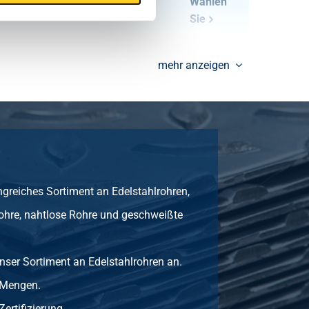
0,61
Wählen
Sie
1,00
Wählen
mehr anzeigen
Sie
1,20
Wählen
Sie
greiches Sortiment an Edelstahlrohren,
ohre, nahtlose Rohre und geschweißte
nser Sortiment an Edelstahlrohren an.
 Mengen.
Zertifizierung.