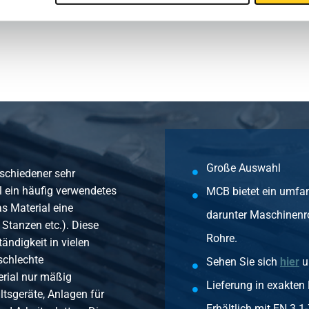
en Type A 1.4307 5D 90 Grad 60,3x2 R=137,5
en Type A 1.4307 5D 90 Grad 76,1x2 R=175
en Type A 1.4307 5D 90 Grad 88,9x2 R=205
Große Auswahl
rschiedener sehr
l ein häufig verwendetes
MCB bietet ein umfan
as Material eine
darunter Maschinenr
 Stanzen etc.). Diese
Rohre.
ändigkeit in vielen
schlechte
Sehen Sie sich
hier
u
erial nur mäßig
Lieferung in exakten
tsgeräte, Anlagen für
Erhältlich mit EN 3.1-