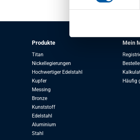
1
-
1
von
Produkte
Mein M
Titan
Registri
Nickellegierungen
Bestell
Hochwertiger Edelstahl
Kalkula
Kupfer
Häufig 
Messing
Bronze
Kunststoff
Edelstahl
Aluminium
Stahl