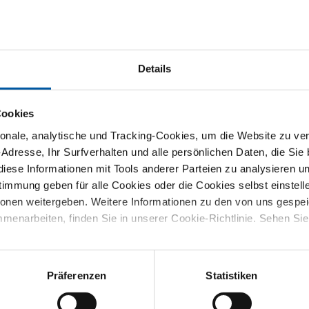
1
Details
Cookies
nale, analytische und Tracking-Cookies, um die Website zu ver
-Adresse, Ihr Surfverhalten und alle persönlichen Daten, die Sie
iese Informationen mit Tools anderer Parteien zu analysieren u
mmung geben für alle Cookies oder die Cookies selbst einstell
ionen weitergeben. Weitere Informationen zu den von uns gespe
 St AISI 316
menarbeiten, finden Sie in unserer Cookie-Richtlinie. Sehen Si
Mutter BSP
7
ie Ihre Abmessung
Präferenzen
Statistiken