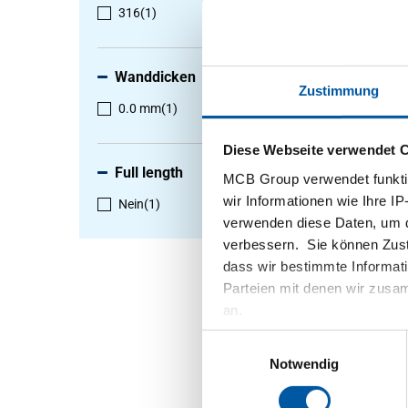
316
(1)
1
-
1
von
Wanddicken
Zustimmung
0.0 mm
(1)
Diese Webseite verwendet 
Full length
MCB Group verwendet funktio
wir Informationen wie Ihre IP
Nein
(1)
verwenden diese Daten, um d
verbessern. Sie können Zusti
dass wir bestimmte Informat
Rostfrei
Parteien mit denen wir zusam
1.4401 
an.
2440-023
Wählen S
Einwilligungsauswahl
aus
Notwendig