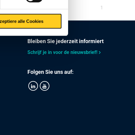
Sie
1
sind
zeptiere alle Cookies
auf
Seite
Bleiben Sie jederzeit informiert
Schrijf je in voor de nieuwsbrief!
Folgen Sie uns auf: