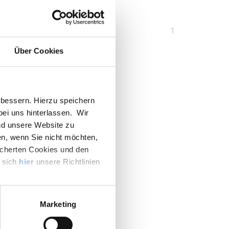
Sie
1
sind
Über Cookies
auf
Seite
bessern. Hierzu speichern
 bei uns hinterlassen. Wir
nd unsere Website zu
en, wenn Sie nicht möchten,
icherten Cookies und den
e sich
hier
unsere Richtlinien
Marketing