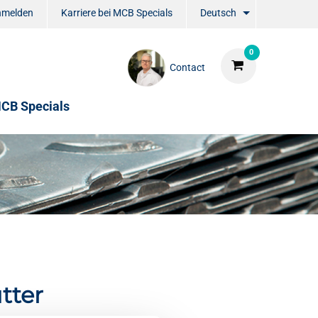
nmelden
Karriere bei MCB Specials
Deutsch
0
Contact
CB Specials
tter