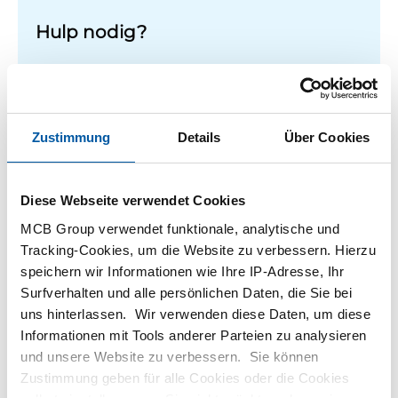
Hulp nodig?
Meer informatie over de soorten alumunium platen.
Lees meer
Zustimmung
Details
Über Cookies
Diese Webseite verwendet Cookies
1
-
1
von
1
Sie
1
sind
MCB Group verwendet funktionale, analytische und
auf
Tracking-Cookies, um die Website zu verbessern. Hierzu
Filteren
Seite
speichern wir Informationen wie Ihre IP-Adresse, Ihr
Surfverhalten und alle persönlichen Daten, die Sie bei
uns hinterlassen. Wir verwenden diese Daten, um diese
Informationen mit Tools anderer Parteien zu analysieren
und unsere Website zu verbessern. Sie können
Zustimmung geben für alle Cookies oder die Cookies