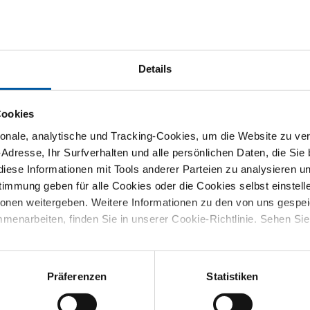
1
Details
Cookies
nale, analytische und Tracking-Cookies, um die Website zu ver
-Adresse, Ihr Surfverhalten und alle persönlichen Daten, die Sie
iese Informationen mit Tools anderer Parteien zu analysieren u
mmung geben für alle Cookies oder die Cookies selbst einstell
ionen weitergeben. Weitere Informationen zu den von uns gespe
ntkappe AISI 316
menarbeiten, finden Sie in unserer Cookie-Richtlinie. Sehen Si
 rostfrei BSP
2
ie Ihre Abmessung
Präferenzen
Statistiken