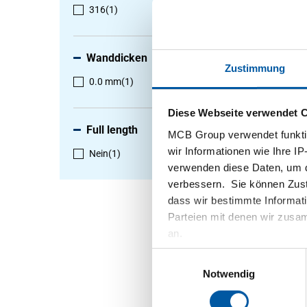
316
(1)
1
-
1
von
Wanddicken
Zustimmung
0.0 mm
(1)
Diese Webseite verwendet 
Full length
MCB Group verwendet funktio
wir Informationen wie Ihre IP
Nein
(1)
verwenden diese Daten, um d
verbessern. Sie können Zusti
dass wir bestimmte Informat
Sechska
Parteien mit denen wir zusam
(1.4401)
an.
2440-023
Wählen S
Einwilligungsauswahl
aus
Notwendig