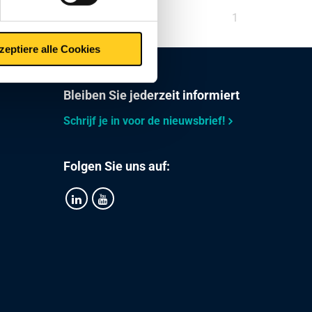
Sie
1
sind
zeptiere alle Cookies
auf
Seite
Bleiben Sie jederzeit informiert
Schrijf je in voor de nieuwsbrief!
Folgen Sie uns auf: