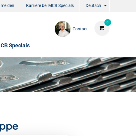
nmelden
Karriere bei MCB Specials
Deutsch
0
Contact
CB Specials
appe