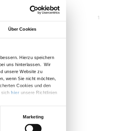
Sie
1
sind
Über Cookies
auf
Seite
bessern. Hierzu speichern
 bei uns hinterlassen. Wir
nd unsere Website zu
en, wenn Sie nicht möchten,
icherten Cookies und den
e sich
hier
unsere Richtlinien
Marketing