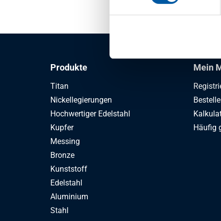
1
-
1
von
Produkte
Mein M
Titan
Registri
Nickellegierungen
Bestell
Hochwertiger Edelstahl
Kalkula
Kupfer
Häufig 
Messing
Bronze
Kunststoff
Edelstahl
Aluminium
Stahl