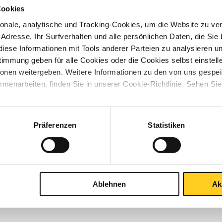
Cookies
000 lbs 1/4Inx76,1
nale, analytische und Tracking-Cookies, um die Website zu ver
-Adresse, Ihr Surfverhalten und alle persönlichen Daten, die Sie
000 lbs 1/4Inx101,6
iese Informationen mit Tools anderer Parteien zu analysieren u
mmung geben für alle Cookies oder die Cookies selbst einstell
ionen weitergeben. Weitere Informationen zu den von uns gespe
000 lbs 3/8Inx76,1
menarbeiten, finden Sie in unserer Cookie-Richtlinie. Sehen Si
000 lbs 3/8Inx101,6
Präferenzen
Statistiken
000 lbs 1/2Inx76,1
000 lbs 1/2Inx101,6
Ablehnen
Ak
000 lbs 3/4Inx50,8