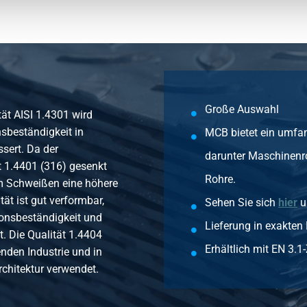
000 lbs 3/4Inx76,1
000 lbs 3/4Inx101,6
Große Auswahl
tät AISI 1.4301 wird
sbeständigkeit in
MCB bietet ein umfan
000 lbs 1Inx50,8
sert. Da der
darunter Maschinenr
ät 1.4401 (316) gesenkt
Rohre.
000 lbs 1Inx76,1
em Schweißen eine höhere
tät ist gut verformbar,
Sehen Sie sich
hier
u
sionsbeständigkeit und
Lieferung in exakten
000 lbs 1Inx101,6
t. Die Qualität 1.4404
Erhältlich mit EN 3.1-
enden Industrie und in
chitektur verwendet.
000 lbs 1 1/4Inx101,6