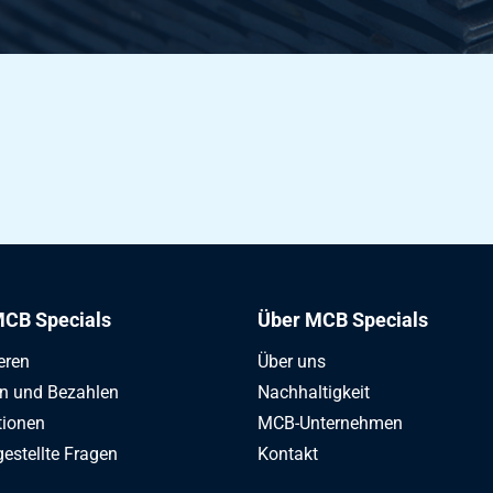
000 lbs 1 1/2Inx50,8
000 lbs 1 1/2Inx76,1
000 lbs 1 1/2Inx101,6
000 lbs 2Inx76,1
CB Specials
Über MCB Specials
000 lbs 2Inx101,6
eren
Über uns
en und Bezahlen
Nachhaltigkeit
tionen
MCB-Unternehmen
gestellte Fragen
Kontakt