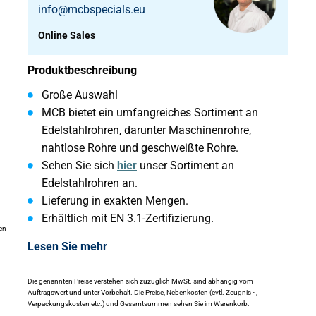
info@mcbspecials.eu
Online Sales
Produktbeschreibung
Große Auswahl
MCB bietet ein umfangreiches Sortiment an
Edelstahlrohren, darunter Maschinenrohre,
nahtlose Rohre und geschweißte Rohre.
Sehen Sie sich
hier
unser Sortiment an
Edelstahlrohren an.
Lieferung in exakten Mengen.
Erhältlich mit EN 3.1-Zertifizierung.
en
Lesen Sie mehr
Die genannten Preise verstehen sich zuzüglich MwSt. sind abhängig vom
Auftragswert und unter Vorbehalt. Die Preise, Nebenkosten (evtl. Zeugnis - ,
Verpackungskosten etc.) und Gesamtsummen sehen Sie im Warenkorb.