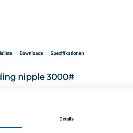
sliste
Downloads
Spezifikationen
lding nipple 3000#
S
000 lbs 1/4Inx50,8
Details