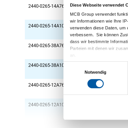
Diese Webseite verwendet 
2440-0265-14A761
Schweißnippel 316L 3
MCB Group verwendet funktio
wir Informationen wie Ihre IP
2440-0265-14A1016
Schweißnippel 316L 3
verwenden diese Daten, um d
verbessern. Sie können Zusti
dass wir bestimmte Informat
2440-0265-38A761
Schweißnippel 316L 3
Parteien mit denen wir zusam
an.
Einwilligungsauswahl
2440-0265-38A1016
Schweißnippel 316L 3
Notwendig
2440-0265-12A761
Schweißnippel 316L 3
2440-0265-12A1016
Schweißnippel 316L 3
2440-0265-34A508
Schweißnippel 316L 3