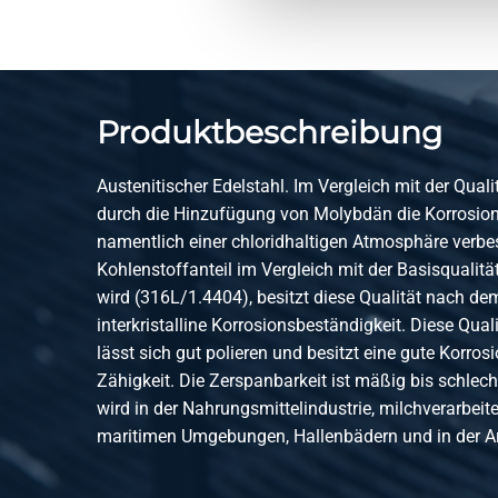
2440-0265-34A761
Schweißnippel 316L 3
Produktbeschreibung
2440-0265-34A1016
Schweißnippel 316L 3
Austenitischer Edelstahl. Im Vergleich mit der Quali
durch die Hinzufügung von Molybdän die Korrosion
2440-0265-1A508
Schweißnippel 316L 3
namentlich einer chloridhaltigen Atmosphäre verbes
Kohlenstoffanteil im Vergleich mit der Basisqualit
2440-0265-1A761
Schweißnippel 316L 3
wird (316L/1.4404), besitzt diese Qualität nach d
interkristalline Korrosionsbeständigkeit. Diese Quali
lässt sich gut polieren und besitzt eine gute Korro
2440-0265-1A1016
Schweißnippel 316L 3
Zähigkeit. Die Zerspanbarkeit ist mäßig bis schlech
wird in der Nahrungsmittelindustrie, milchverarbeit
maritimen Umgebungen, Hallenbädern und in der Ar
2440-0265-114A1016
Schweißnippel 316L 3