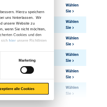
0,08
Wählen
Sie
bessern. Hierzu speichern
 bei uns hinterlassen. Wir
0,08
Wählen
nd unsere Website zu
Sie
en, wenn Sie nicht möchten,
icherten Cookies und den
0,08
Wählen
e sich
hier
unsere Richtlinien
Sie
0,08
Wählen
Marketing
Sie
0,13
Wählen
Sie
0,17
Wählen
zeptiere alle Cookies
Sie
0,17
Wählen