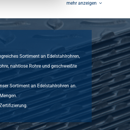
mehr anzeigen
Sie
0,17
Wählen
Sie
0,23
Wählen
Sie
greiches Sortiment an Edelstahlrohren,
0,17
Wählen
Sie
ohre, nahtlose Rohre und geschweißte
0,25
Wählen
Sie
nser Sortiment an Edelstahlrohren an.
 Mengen.
0,33
Wählen
Sie
Zertifizierung.
0,38
Wählen
Sie