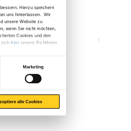
bessern. Hierzu speichern
 bei uns hinterlassen. Wir
nd unsere Website zu
en, wenn Sie nicht möchten,
icherten Cookies und den
Sie
1
e sich
hier
unsere Richtlinien
sind
auf
Seite
Marketing
zeptiere alle Cookies