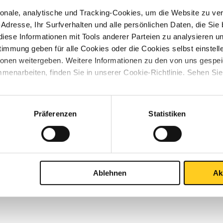
nale, analytische und Tracking-Cookies, um die Website zu ver
ie Ihre Abmessung
Wählen Sie Ihre Abmessung
-Adresse, Ihr Surfverhalten und alle persönlichen Daten, die Sie
aus
iese Informationen mit Tools anderer Parteien zu analysieren u
mmung geben für alle Cookies oder die Cookies selbst einstell
ionen weitergeben. Weitere Informationen zu den von uns gespe
2
menarbeiten, finden Sie in unserer Cookie-Richtlinie. Sehen Si
Präferenzen
Statistiken
Ablehnen
Ak