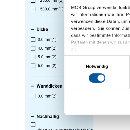
1250.0 mm
(2)
MCB Group verwendet funktio
1500.0 mm
(1)
Wählen S
wir Informationen wie Ihre IP
aus
verwenden diese Daten, um d
verbessern. Sie können Zusti
Dicke
dass wir bestimmte Informat
1
-
2
von
3.0 mm
(1)
Parteien mit denen wir zusam
4.0 mm
(2)
an.
5.0 mm
(2)
Einwilligungsauswahl
6.0 mm
(2)
Notwendig
Wanddicken
0.0 mm
(2)
Nachhaltig