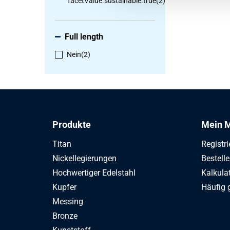
facetValue.sustainable.true
(2)
Full length
Nein
(2)
Produkte
Mein M
Titan
Registri
Nickellegierungen
Bestell
Hochwertiger Edelstahl
Kalkula
Kupfer
Häufig 
Messing
Bronze