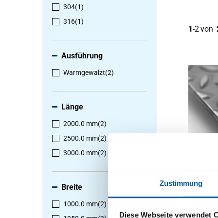
304
(1)
316
(1)
1
-
2
von
Ausführung
Warmgewalzt
(2)
Länge
2000.0 mm
(2)
2500.0 mm
(2)
3000.0 mm
(2)
Wgw Trä
AISI 30
Zustimmung
Breite
1D Mand
2500-013
1000.0 mm
(2)
Diese Webseite verwendet 